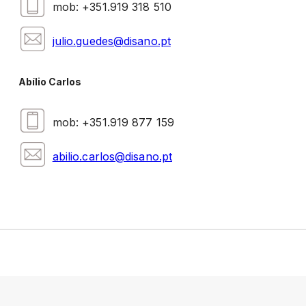
mob: +351.919 318 510
julio.guedes@disano.pt
Abílio Carlos
mob: +351.919 877 159
abilio.carlos@disano.pt