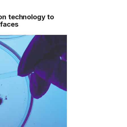
ion technology
to
rfaces