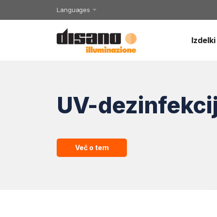
Languages
Izdelki
UV-dezinfekci
Več o tem