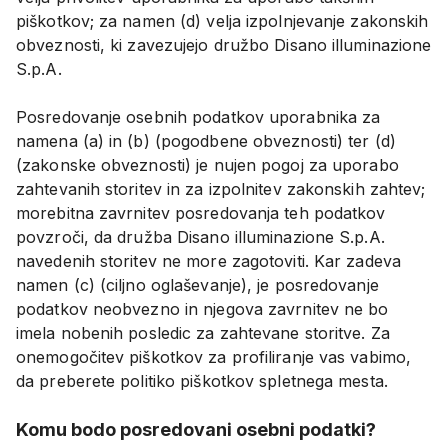
piškotkov; za namen (d) velja izpolnjevanje zakonskih
obveznosti, ki zavezujejo družbo Disano illuminazione
S.p.A.
Posredovanje osebnih podatkov uporabnika za
namena (a) in (b) (pogodbene obveznosti) ter (d)
(zakonske obveznosti) je nujen pogoj za uporabo
zahtevanih storitev in za izpolnitev zakonskih zahtev;
morebitna zavrnitev posredovanja teh podatkov
povzroči, da družba Disano illuminazione S.p.A.
navedenih storitev ne more zagotoviti. Kar zadeva
namen (c) (ciljno oglaševanje), je posredovanje
podatkov neobvezno in njegova zavrnitev ne bo
imela nobenih posledic za zahtevane storitve. Za
onemogočitev piškotkov za profiliranje vas vabimo,
da preberete politiko piškotkov spletnega mesta.
Komu bodo posredovani osebni podatki?