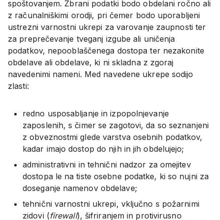
spoštovanjem. Zbrani podatki bodo obdelani ročno ali
z računalniškimi orodji, pri čemer bodo uporabljeni
ustrezni varnostni ukrepi za varovanje zaupnosti ter
za preprečevanje tveganj izgube ali uničenja
podatkov, nepooblaščenega dostopa ter nezakonite
obdelave ali obdelave, ki ni skladna z zgoraj
navedenimi nameni. Med navedene ukrepe sodijo
zlasti:
redno usposabljanje in izpopolnjevanje
zaposlenih, s čimer se zagotovi, da so seznanjeni
z obveznostmi glede varstva osebnih podatkov,
kadar imajo dostop do njih in jih obdelujejo;
administrativni in tehnični nadzor za omejitev
dostopa le na tiste osebne podatke, ki so nujni za
doseganje namenov obdelave;
tehnični varnostni ukrepi, vključno s požarnimi
zidovi (
firewall
), šifriranjem in protivirusno