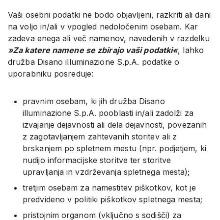
Vaši osebni podatki ne bodo objavljeni, razkriti ali dani
na voljo in/ali v vpogled nedoločenim osebam. Kar
zadeva enega ali več namenov, navedenih v razdelku
»Za katere namene se zbirajo vaši podatki«
, lahko
družba Disano illuminazione S.p.A. podatke o
uporabniku posreduje:
pravnim osebam, ki jih družba Disano
illuminazione S.p.A. pooblasti in/ali zadolži za
izvajanje dejavnosti ali dela dejavnosti, povezanih
z zagotavljanjem zahtevanih storitev ali z
brskanjem po spletnem mestu (npr. podjetjem, ki
nudijo informacijske storitve ter storitve
upravljanja in vzdrževanja spletnega mesta);
tretjim osebam za namestitev piškotkov, kot je
predvideno v politiki piškotkov spletnega mesta;
pristojnim organom (vključno s sodišči) za