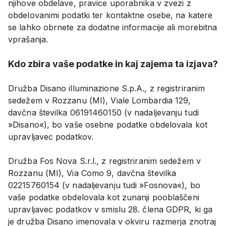
njihove obdelave, pravice uporabnika v zvezi z
obdelovanimi podatki ter kontaktne osebe, na katere
se lahko obrnete za dodatne informacije ali morebitna
vprašanja.
Kdo zbira vaše podatke in kaj zajema ta izjava?
Družba Disano illuminazione S.p.A., z registriranim
sedežem v Rozzanu (MI), Viale Lombardia 129,
davčna številka 06191460150 (v nadaljevanju tudi
»Disano«), bo vaše osebne podatke obdelovala kot
upravljavec podatkov.
Družba Fos Nova S.r.l., z registriranim sedežem v
Rozzanu (MI), Via Como 9, davčna številka
02215760154 (v nadaljevanju tudi »Fosnova«), bo
vaše podatke obdelovala kot zunanji pooblaščeni
upravljavec podatkov v smislu 28. člena GDPR, ki ga
je družba Disano imenovala v okviru razmerja znotraj