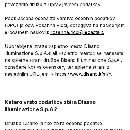
povezanih družb z upravljavcem podatkov.
Pooblaščena oseba za varstvo osebnih podatkov
(DPO) je odv. Rosanna Ricci, dosegljiva na naslednjem
e-poštnem naslovu:
rosanna.ricci@lexacta.it.
Uporabljena izraza »spletno mesto Disano
illuminazione S.p.A.« ali »spletno mesto« se nanašata
na spletne strani družbe Disano illuminazione S.p.A.,
označene kot »slovenske«, ter spletne strani z
naslednjim URL-jem: »
https://www.disano.it/sl/
«.
Katero vrsto podatkov zbira Disano
illuminazione S.p.A.?
Družba Disano lahko zbira osebne podatke