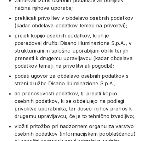
zahtevati izbris osebnih podatkov ali omejitev
načina njihove uporabe;
preklicati privolitev v obdelavo osebnih podatkov
(kadar obdelava podatkov temelji na privolitvi);
prejeti kopijo osebnih podatkov, ki jih je
posredoval družbi Disano illuminazione S.p.A., v
strukturirani in splošno uporabljani obliki ter jih
prenesti k drugemu upravljavcu (kadar obdelava
podatkov temelji na privolitvi ali pogodbi);
podati ugovor za obdelavo osebnih podatkov s
strani družbe Disano Illuminazione S.p.A.;
do prenosljivosti podatkov, tj. prejeti kopijo
osebnih podatkov, ki se obdelujejo na podlagi
privolitve uporabnika, ter doseči njihov prenos k
drugemu upravljavcu, če je to tehnično izvedljivo;
vložiti pritožbo pri nadzornem organu za varstvo
osebnih podatkov (informacijskem pooblaščencu)