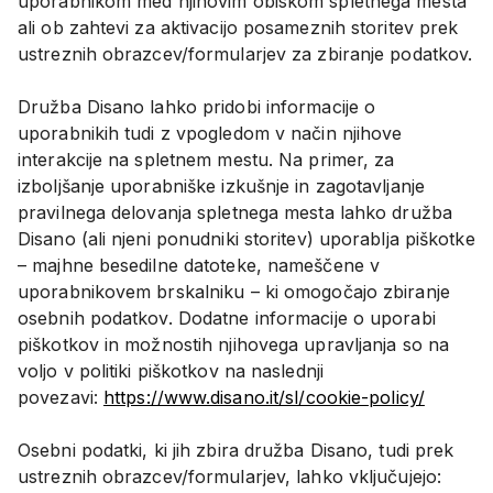
uporabnikom med njihovim obiskom spletnega mesta
ali ob zahtevi za aktivacijo posameznih storitev prek
ustreznih obrazcev/formularjev za zbiranje podatkov.
Družba Disano lahko pridobi informacije o
uporabnikih tudi z vpogledom v način njihove
interakcije na spletnem mestu. Na primer, za
izboljšanje uporabniške izkušnje in zagotavljanje
pravilnega delovanja spletnega mesta lahko družba
Disano (ali njeni ponudniki storitev) uporablja piškotke
– majhne besedilne datoteke, nameščene v
uporabnikovem brskalniku – ki omogočajo zbiranje
osebnih podatkov. Dodatne informacije o uporabi
piškotkov in možnostih njihovega upravljanja so na
voljo v politiki piškotkov na naslednji
povezavi:
https://www.disano.it/sl/cookie-policy/
Osebni podatki, ki jih zbira družba Disano, tudi prek
ustreznih obrazcev/formularjev, lahko vključujejo: