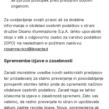
ali sprožiti postopek pred pristojnim sodnim
organom.
Za uveljavljanje svojih pravic ali za dodatne
informacije o obdelavi osebnih podatkov s strani
družbe Disano illuminazione S.p.A. lahko uporabnik
stopi v stik z odgovorno osebo za varstvo podatkov
(DPO) na naslednjem e-poštnem naslovu:
rosanna.ricci@lexacta.it
Spremembe izjave o zasebnosti
Zaradi morebitne uvedbe novih sektorskih predpisov
ter prizadevanj za stalno preverjanje in posodabljanje
ponujenih storitev lahko pride do sprememb načinov
obdelave osebnih podatkov. Zaradi tega se lahko
sčasoma ta izjava o zasebnosti spremeni. Zato vas
vabimo, da redno preverjate to stran in upoštevate
datum zadnje revizije izjave. Nova, spremenjena ali