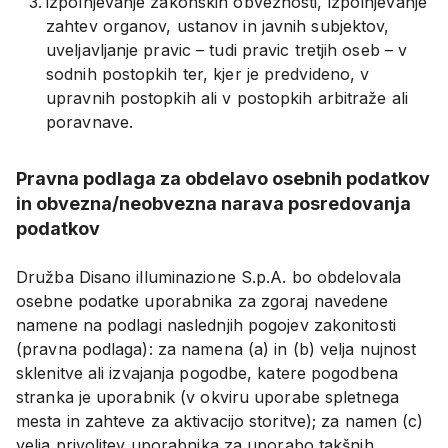
izpolnjevanje zakonskih obveznosti, izpolnjevanje
zahtev organov, ustanov in javnih subjektov,
uveljavljanje pravic – tudi pravic tretjih oseb – v
sodnih postopkih ter, kjer je predvideno, v
upravnih postopkih ali v postopkih arbitraže ali
poravnave.
Pravna podlaga za obdelavo osebnih podatkov
in obvezna/neobvezna narava posredovanja
podatkov
Družba Disano illuminazione S.p.A. bo obdelovala
osebne podatke uporabnika za zgoraj navedene
namene na podlagi naslednjih pogojev zakonitosti
(pravna podlaga): za namena (a) in (b) velja nujnost
sklenitve ali izvajanja pogodbe, katere pogodbena
stranka je uporabnik (v okviru uporabe spletnega
mesta in zahteve za aktivacijo storitve); za namen (c)
velja privolitev uporabnika za uporabo takšnih