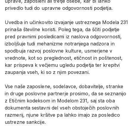
uprave, zaposleni ali tretje osebe, kar bi lahko
privedlo tudi do upravne odgovornosti podjetja.
Uvedba in učinkovito izvajanje ustreznega Modela 231
prinaša številne koristi. Poleg tega, da ščiti podjetje
pred pravnimi posledicami iz naslova odgovornosti,
izboljšuje tudi mehanizme notranjega nadzora in
spodbuja razvoj poslovne kulture, usmerjene v
vrednote, kot so preglednost, etičnost in poštenost,
kar prispeva k večjemu ugledu podjetja ter krepitvi
zaupanja vseh, ki so z njim povezani.
Vse naše zaposlene, sodelavce, dobavitelje, stranke
in druge poslovne partnerje prosimo, da se seznanijo
z Etičnim kodeksom in Modelom 231, saj sta oba
dokumenta sestavni del vseh obstoječih poslovnih
razmerij, njune kršitve pa lahko imajo za posledico
ustrezne sankcije.