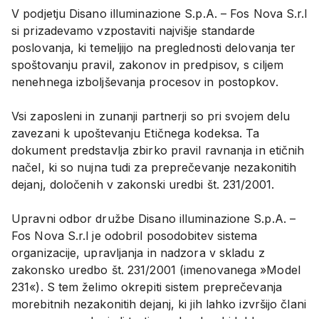
V podjetju Disano illuminazione S.p.A. – Fos Nova S.r.l
si prizadevamo vzpostaviti najvišje standarde
poslovanja, ki temeljijo na preglednosti delovanja ter
spoštovanju pravil, zakonov in predpisov, s ciljem
nenehnega izboljševanja procesov in postopkov.
Vsi zaposleni in zunanji partnerji so pri svojem delu
zavezani k upoštevanju Etičnega kodeksa. Ta
dokument predstavlja zbirko pravil ravnanja in etičnih
načel, ki so nujna tudi za preprečevanje nezakonitih
dejanj, določenih v zakonski uredbi št. 231/2001.
Upravni odbor družbe Disano illuminazione S.p.A. –
Fos Nova S.r.l je odobril posodobitev sistema
organizacije, upravljanja in nadzora v skladu z
zakonsko uredbo št. 231/2001 (imenovanega »Model
231«). S tem želimo okrepiti sistem preprečevanja
morebitnih nezakonitih dejanj, ki jih lahko izvršijo člani