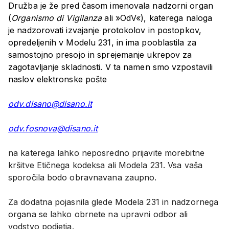
Družba je že pred časom imenovala nadzorni organ
(
Organismo di Vigilanza
ali »OdV«), katerega naloga
je nadzorovati izvajanje protokolov in postopkov,
opredeljenih v Modelu 231, in ima pooblastila za
samostojno presojo in sprejemanje ukrepov za
zagotavljanje skladnosti. V ta namen smo vzpostavili
naslov elektronske pošte
odv.disano@disano.it
odv.fosnova@disano.it
na katerega lahko neposredno prijavite morebitne
kršitve Etičnega kodeksa ali Modela 231. Vsa vaša
sporočila bodo obravnavana zaupno.
Za dodatna pojasnila glede Modela 231 in nadzornega
organa se lahko obrnete na upravni odbor ali
vodstvo podjetja.