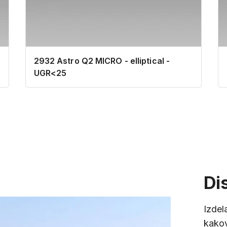
2932 Astro Q2 MICRO - elliptical -
UGR<25
Di
Izdela
kakov