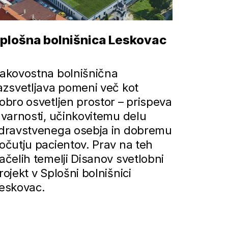
plošna bolnišnica Leskovac
Lekarna
akovostna bolnišnična
Svetlob
azsvetljava pomeni več kot
ključno 
obro osvetljen prostor – prispeva
in izdel
 varnosti, učinkovitemu delu
prijetn
dravstvenega osebja in dobremu
svetlobn
očutju pacientov. Prav na teh
Bellini 
ačelih temelji Disanov svetlobni
Disano.
rojekt v Splošni bolnišnici
eskovac.