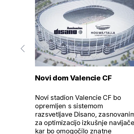
Novi dom Valencie CF
Novi stadion Valencie CF bo
opremljen s sistemom
 2.0
razsvetljave Disano, zasnovani
the
za optimizacijo izkušnje navijače
ffer
kar bo omogočilo znatne
eatures.