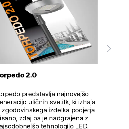
orpedo 2.0
Light
orpedo predstavlja najnovejšo
Prihodno
eneracijo uličnih svetilk, ki izhaja
manage
z zgodovinskega izdelka podjetja
isano, zdaj pa je nadgrajena z
ajsodobnejšo tehnologijo LED.