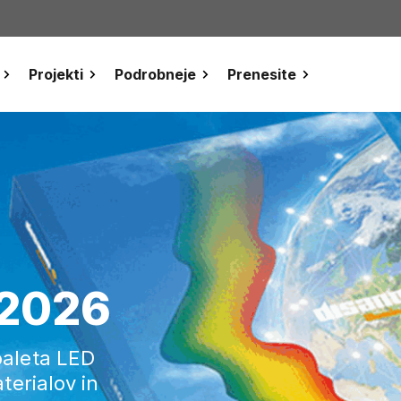
Projekti
Podrobneje
Prenesite
 2026
paleta LED
aterialov in