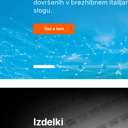
dovršenih v brezhibnem italij
slogu.
Več o tem
Izdelki