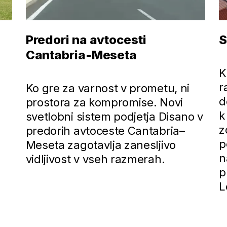
Predori na avtocesti
S
Cantabria-Meseta
K
r
Ko gre za varnost v prometu, ni
d
prostora za kompromise. Novi
k
svetlobni sistem podjetja Disano v
z
predorih avtoceste Cantabria–
p
Meseta zagotavlja zanesljivo
n
vidljivost v vseh razmerah.
p
L