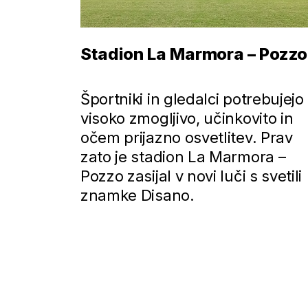
center
Stadion La Marmora – Pozzo
uanu
Športniki in gledalci potrebujejo
visoko zmogljivo, učinkovito in
 je
očem prijazno osvetlitev. Prav
gotavljajo
zato je stadion La Marmora –
tvarjajo
Pozzo zasijal v novi luči s svetili
je.
znamke Disano.
jo
a centra