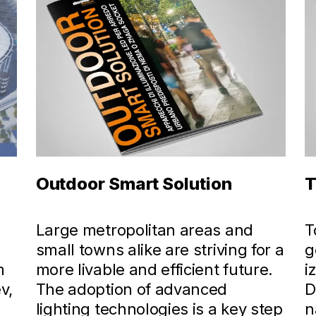
Outdoor Smart Solution
T
Large metropolitan areas and
T
small towns alike are striving for a
g
m
more livable and efficient future.
i
v,
The adoption of advanced
D
lighting technologies is a key step
n