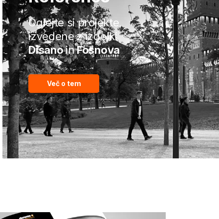
Oglejte si projekte,
izvedene z izdelki
Disano
in
Fosnova
Več o tem