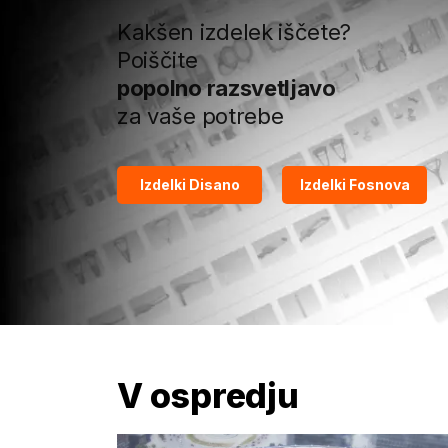
Kakšen izdelek iščete?
Poiščite
popolno razsvetljavo
za vaše potrebe
Izdelki Disano
Izdelki Fosnova
V ospredju