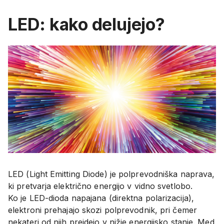
LED: kako delujejo?
LED (Light Emitting Diode) je polprevodniška naprava,
ki pretvarja električno energijo v vidno svetlobo.
Ko je LED-dioda napajana (direktna polarizacija),
elektroni prehajajo skozi polprevodnik, pri čemer
nekateri od njih preidejo v nižje energijsko stanje. Med