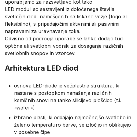
uporabljamo za razsvetljavo kot tako.
LED moduli so sestavljeni iz določenega števila
svetlečih diod, nameščenih na tiskano vezje (togo ali
fleksibilno), s pripadajočimi aktivnimi ali pasivnimi
napravami za uravnavanje toka.
Odvisno od področja uporabe se lahko dodajo tudi
optične ali svetlobni vodniki za doseganje različnih
svetlobnih snopov in vzorcev.
Arhitektura LED diod
osnova LED-diode je večplastna struktura, ki
nastane s postopkom nanašanja različnih
kemičnih snovi na tanko silicijevo ploščico (t.i.
»wafer«)
izbrane plasti, ki oddajajo najmočnejšo svetlobo in
želeno temperaturo barve, se izločijo in oblikujejo
v posebne čipe