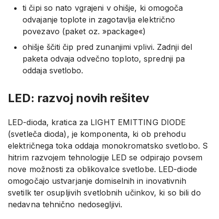
ti čipi so nato vgrajeni v ohišje, ki omogoča
odvajanje toplote in zagotavlja električno
povezavo (paket oz. »package«)
ohišje ščiti čip pred zunanjimi vplivi. Zadnji del
paketa odvaja odvečno toploto, sprednji pa
oddaja svetlobo.
LED: razvoj novih rešitev
LED-dioda, kratica za LIGHT EMITTING DIODE
(svetleča dioda), je komponenta, ki ob prehodu
električnega toka oddaja monokromatsko svetlobo. S
hitrim razvojem tehnologije LED se odpirajo povsem
nove možnosti za oblikovalce svetlobe. LED-diode
omogočajo ustvarjanje domiselnih in inovativnih
svetilk ter osupljivih svetlobnih učinkov, ki so bili do
nedavna tehnično nedosegljivi.