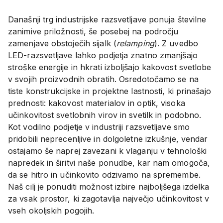
Današnji trg industrijske razsvetljave ponuja številne
zanimive priložnosti, še posebej na področju
zamenjave obstoječih sijalk (
relamping
). Z uvedbo
LED-razsvetljave lahko podjetja znatno zmanjšajo
stroške energije in hkrati izboljšajo kakovost svetlobe
v svojih proizvodnih obratih. Osredotočamo se na
tiste konstrukcijske in projektne lastnosti, ki prinašajo
prednosti: kakovost materialov in optik, visoka
učinkovitost svetlobnih virov in svetilk in podobno.
Kot vodilno podjetje v industriji razsvetljave smo
pridobili neprecenljive in dolgoletne izkušnje, vendar
ostajamo še naprej zavezani k vlaganju v tehnološki
napredek in širitvi naše ponudbe, kar nam omogoča,
da se hitro in učinkovito odzivamo na spremembe.
Naš cilj je ponuditi možnost izbire najboljšega izdelka
za vsak prostor, ki zagotavlja največjo učinkovitost v
vseh okoljskih pogojih.