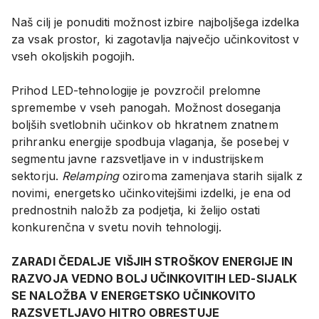
Naš cilj je ponuditi možnost izbire najboljšega izdelka
za vsak prostor, ki zagotavlja največjo učinkovitost v
vseh okoljskih pogojih.
Prihod LED-tehnologije je povzročil prelomne
spremembe v vseh panogah. Možnost doseganja
boljših svetlobnih učinkov ob hkratnem znatnem
prihranku energije spodbuja vlaganja, še posebej v
segmentu javne razsvetljave in v industrijskem
sektorju.
Relamping
oziroma zamenjava starih sijalk z
novimi, energetsko učinkovitejšimi izdelki, je ena od
prednostnih naložb za podjetja, ki želijo ostati
konkurenčna v svetu novih tehnologij.
ZARADI ČEDALJE VIŠJIH STROŠKOV ENERGIJE IN
RAZVOJA VEDNO BOLJ UČINKOVITIH LED-SIJALK
SE NALOŽBA V ENERGETSKO UČINKOVITO
RAZSVETLJAVO HITRO OBRESTUJE