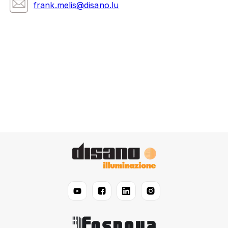
frank.melis@disano.lu