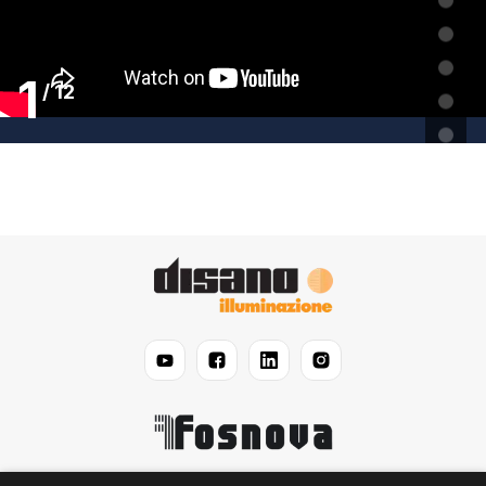
1
/
12