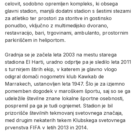
celovit, sodobno opremljen kompleks, ki obsega
glavni stadion, manjši dodatni stadion s šestimi stezami
za atletiko ter prostori za storitve in gostinsko
ponudbo, vključno z multimedijsko dvorano,
restavracijo, bari, trgovinami, ambulanto, prostornim
parkiriščem in heliportom.
Gradnja se je začela leta 2003 na mestu starega
stadiona El Harti, uradno odprtje pa je sledilo leta 2011
s turnirjem štirih ekip, v katerem je glavno vlogo
odigral domači nogometni klub Kawkab de
Marrakech, ustanovljen leta 1947. Šlo je za izjemno
pomemben dogodek v maroškem športu, saj so se ga
udeležile številne znane lokalne športne osebnosti,
pospremil pa ga je tudi ognjemet. Stadion je bil
prizorišče številnih tekmovanj svetovnega značaja,
med drugim nekaterih tekem Klubskega svetovnega
prvenstva FIFA v letih 2013 in 2014.