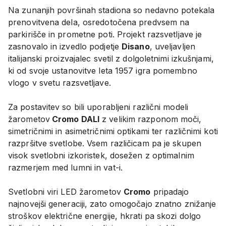
Na zunanjih površinah stadiona so nedavno potekala
prenovitvena dela, osredotočena predvsem na
parkirišče in prometne poti. Projekt razsvetljave je
zasnovalo in izvedlo podjetje
Disano
, uveljavljen
italijanski proizvajalec svetil z dolgoletnimi izkušnjami,
ki od svoje ustanovitve leta 1957 igra pomembno
vlogo v svetu razsvetljave.
Za postavitev so bili uporabljeni različni modeli
žarometov
Cromo DALI
z velikim razponom moči,
simetričnimi in asimetričnimi optikami ter različnimi koti
razpršitve svetlobe. Vsem različicam pa je skupen
visok svetlobni izkoristek, dosežen z optimalnim
razmerjem med lumni in vat-i.
Svetlobni viri LED žarometov
Cromo
pripadajo
najnovejši generaciji, zato omogočajo znatno znižanje
stroškov električne energije, hkrati pa skozi dolgo