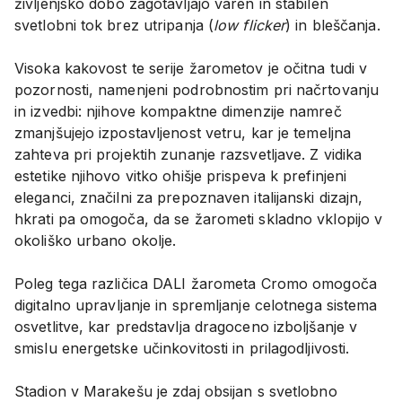
življenjsko dobo zagotavljajo varen in stabilen
svetlobni tok brez utripanja (
low flicker
) in bleščanja.
Visoka kakovost te serije žarometov je očitna tudi v
pozornosti, namenjeni podrobnostim pri načrtovanju
in izvedbi: njihove kompaktne dimenzije namreč
zmanjšujejo izpostavljenost vetru, kar je temeljna
zahteva pri projektih zunanje razsvetljave. Z vidika
estetike njihovo vitko ohišje prispeva k prefinjeni
eleganci, značilni za prepoznaven italijanski dizajn,
hkrati pa omogoča, da se žarometi skladno vklopijo v
okoliško urbano okolje.
Poleg tega različica DALI žarometa Cromo omogoča
digitalno upravljanje in spremljanje celotnega sistema
osvetlitve, kar predstavlja dragoceno izboljšanje v
smislu energetske učinkovitosti in prilagodljivosti.
Stadion v Marakešu je zdaj obsijan s svetlobno