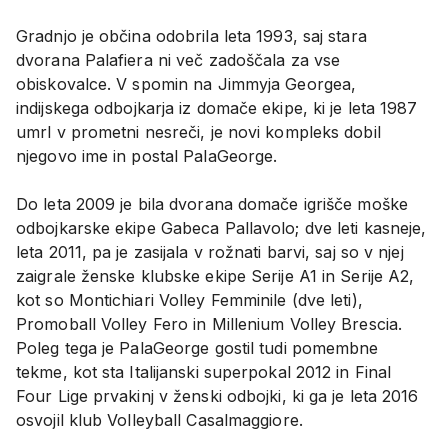
Gradnjo je občina odobrila leta 1993, saj stara
dvorana Palafiera ni več zadoščala za vse
obiskovalce. V spomin na Jimmyja Georgea,
indijskega odbojkarja iz domače ekipe, ki je leta 1987
umrl v prometni nesreči, je novi kompleks dobil
njegovo ime in postal PalaGeorge.
Do leta 2009 je bila dvorana domače igrišče moške
odbojkarske ekipe Gabeca Pallavolo; dve leti kasneje,
leta 2011, pa je zasijala v rožnati barvi, saj so v njej
zaigrale ženske klubske ekipe Serije A1 in Serije A2,
kot so Montichiari Volley Femminile (dve leti),
Promoball Volley Fero in Millenium Volley Brescia.
Poleg tega je PalaGeorge gostil tudi pomembne
tekme, kot sta Italijanski superpokal 2012 in Final
Four Lige prvakinj v ženski odbojki, ki ga je leta 2016
osvojil klub Volleyball Casalmaggiore.