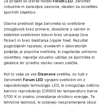
Za projekt so izbrali model
Forum LED
, žaromet
robustne in zanesljive zasnove, idealen za osvetlitev
športnih objektov.
Glavna prednost tega žarometa so svetlobne
zmogljivosti brez primere, dosežene z varnim in
stabilnim svetlobnim tokom brez utripanja (low
flicker) in brez bleščanja (
ripple free
). Rezultat
poglobljenih raziskav, izvedenih v laboratorijih
podjetja, je popolna svetloba, ki zagotavlja ustrezno
osvetlitev, največje vizualno udobje za športnike in
gledalce ter izredno visoko raven zaščite.
Kot to velja za vse
Disanove
svetilke, so tudi v
žarometih
Forum LED
vgrajeni svetlobni viri z
najsodobnejšo tehnologijo LED, ki omogočajo odlično
barvno reprodukcijo (CRI90) ter temperaturo barve
5700 K in znatno zmanjšanje stroškov energije. Te
tehnične lastnosti, ki ostanejo nespremenjene skozi