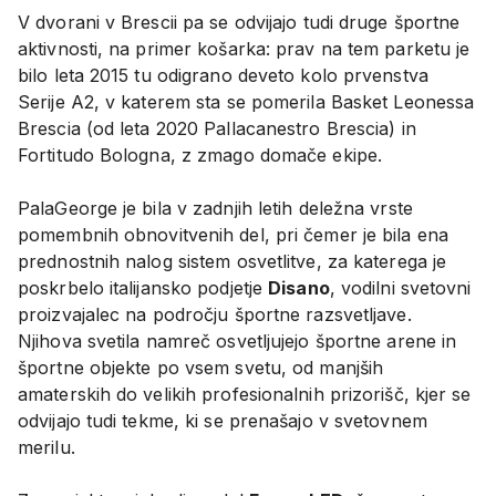
V dvorani v Brescii pa se odvijajo tudi druge športne
aktivnosti, na primer košarka: prav na tem parketu je
bilo leta 2015 tu odigrano deveto kolo prvenstva
Serije A2, v katerem sta se pomerila Basket Leonessa
Brescia (od leta 2020 Pallacanestro Brescia) in
Fortitudo Bologna, z zmago domače ekipe.
PalaGeorge je bila v zadnjih letih deležna vrste
pomembnih obnovitvenih del, pri čemer je bila ena
prednostnih nalog sistem osvetlitve, za katerega je
poskrbelo italijansko podjetje
Disano
, vodilni svetovni
proizvajalec na področju športne razsvetljave.
Njihova svetila namreč osvetljujejo športne arene in
športne objekte po vsem svetu, od manjših
amaterskih do velikih profesionalnih prizorišč, kjer se
odvijajo tudi tekme, ki se prenašajo v svetovnem
merilu.