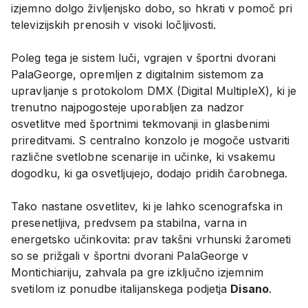
izjemno dolgo življenjsko dobo, so hkrati v pomoč pri
televizijskih prenosih v visoki ločljivosti.
Poleg tega je sistem luči, vgrajen v športni dvorani
PalaGeorge, opremljen z digitalnim sistemom za
upravljanje s protokolom DMX (Digital MultipleX), ki je
trenutno najpogosteje uporabljen za nadzor
osvetlitve med športnimi tekmovanji in glasbenimi
prireditvami. S centralno konzolo je mogoče ustvariti
različne svetlobne scenarije in učinke, ki vsakemu
dogodku, ki ga osvetljujejo, dodajo pridih čarobnega.
Tako nastane osvetlitev, ki je lahko scenografska in
presenetljiva, predvsem pa stabilna, varna in
energetsko učinkovita: prav takšni vrhunski žarometi
so se prižgali v športni dvorani PalaGeorge v
Montichiariju, zahvala pa gre izključno izjemnim
svetilom iz ponudbe italijanskega podjetja
Disano
.