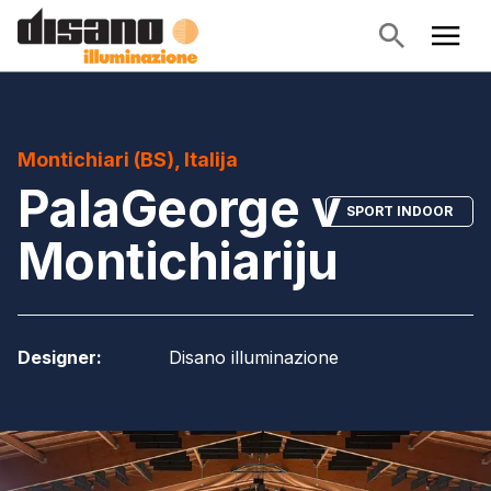
Montichiari (BS), Italija
PalaGeorge v
SPORT INDOOR
Montichiariju
Designer
:
Disano illuminazione