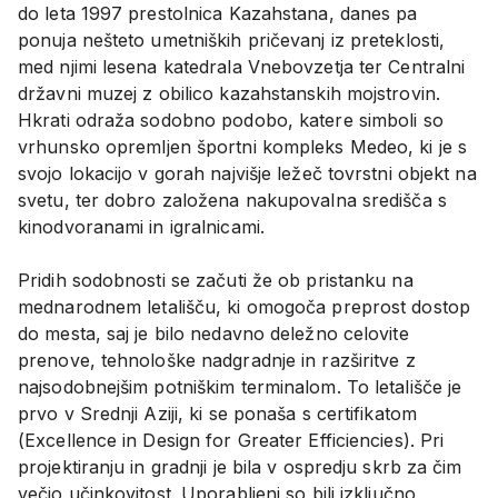
do leta 1997 prestolnica Kazahstana, danes pa
ponuja nešteto umetniških pričevanj iz preteklosti,
med njimi lesena katedrala Vnebovzetja ter Centralni
državni muzej z obilico kazahstanskih mojstrovin.
Hkrati odraža sodobno podobo, katere simboli so
vrhunsko opremljen športni kompleks Medeo, ki je s
svojo lokacijo v gorah najvišje ležeč tovrstni objekt na
svetu, ter dobro založena nakupovalna središča s
kinodvoranami in igralnicami.
Pridih sodobnosti se začuti že ob pristanku na
mednarodnem letališču, ki omogoča preprost dostop
do mesta, saj je bilo nedavno deležno celovite
prenove, tehnološke nadgradnje in razširitve z
najsodobnejšim potniškim terminalom. To letališče je
prvo v Srednji Aziji, ki se ponaša s certifikatom
(Excellence in Design for Greater Efficiencies). Pri
projektiranju in gradnji je bila v ospredju skrb za čim
večjo učinkovitost. Uporabljeni so bili izključno