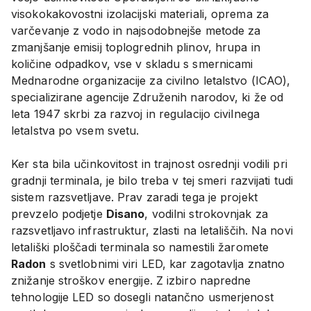
visokokakovostni izolacijski materiali, oprema za
varčevanje z vodo in najsodobnejše metode za
zmanjšanje emisij toplogrednih plinov, hrupa in
količine odpadkov, vse v skladu s smernicami
Mednarodne organizacije za civilno letalstvo (ICAO),
specializirane agencije Združenih narodov, ki že od
leta 1947 skrbi za razvoj in regulacijo civilnega
letalstva po vsem svetu.
Ker sta bila učinkovitost in trajnost osrednji vodili pri
gradnji terminala, je bilo treba v tej smeri razvijati tudi
sistem razsvetljave. Prav zaradi tega je projekt
prevzelo podjetje
Disano
, vodilni strokovnjak za
razsvetljavo infrastruktur, zlasti na letališčih. Na novi
letališki ploščadi terminala so namestili žaromete
Radon
s svetlobnimi viri LED, kar zagotavlja znatno
znižanje stroškov energije. Z izbiro napredne
tehnologije LED so dosegli natančno usmerjenost