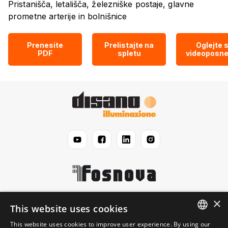
Pristanišča, letališča, železniške postaje, glavne
prometne arterije in bolnišnice
Prenesite
Prelistajte na
Oglejte s
PDF
spletu
videoposne
×
Disano
This website uses cookies
This website uses cookies to improve user experience. By using our