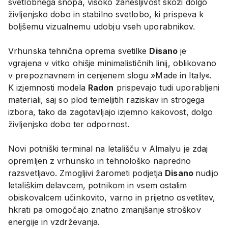
svetlobnega snopa, visoko zanesljivost skozi dolgo
življenjsko dobo in stabilno svetlobo, ki prispeva k
boljšemu vizualnemu udobju vseh uporabnikov.
Vrhunska tehnična oprema svetilke
Disano
je
vgrajena v vitko ohišje minimalističnih linij, oblikovano
v prepoznavnem in cenjenem slogu »Made in Italy«.
K izjemnosti modela
Radon
prispevajo tudi uporabljeni
materiali, saj so plod temeljitih raziskav in strogega
izbora, tako da zagotavljajo izjemno kakovost, dolgo
življenjsko dobo ter odpornost.
Novi potniški terminal na letališču v Almalyu je zdaj
opremljen z vrhunsko in tehnološko napredno
razsvetljavo. Zmogljivi žarometi podjetja
Disano
nudijo
letališkim delavcem, potnikom in vsem ostalim
obiskovalcem učinkovito, varno in prijetno osvetlitev,
hkrati pa omogočajo znatno zmanjšanje stroškov
energije in vzdrževanja.