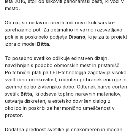
leta 2016, stoji ob slikoviti panoramski cesti, ki vodi v
mesto.
Ob njej so nedavno uredili tudi novo kolesarsko-
sprehajalno pot. Za optimalno in varno razsvetljavo
poti je je poskrbelo podjetje
Disano
, ki je za ta projekt
izbralo model
Bitta
.
To posebno svetilko odlikuje edinstven dizajn,
navdihnjen s podobo obmorskih mest in pristanišč.
Po tehnični plati pa LED-tehnologija zagotavlja visoko
svetlobno učinkovitost, občuten prihranek energije in
izjemno dolgo življenjsko dobo. Odtenek barve corten
svetilk
Bitta,
ki odseva toplino naravnih materialov,
ustvarja diskreten, a estetsko dovršen dialog z
okolico in poskrbi za harmonično umeščenost v
prostor.
Dodatna prednost svetilke je enakomeren in močan