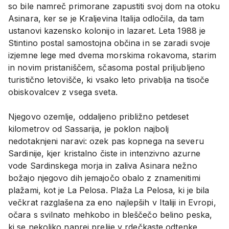
so bile namreč primorane zapustiti svoj dom na otoku
Asinara, ker se je Kraljevina Italija odločila, da tam
ustanovi kazensko kolonijo in lazaret. Leta 1988 je
Stintino postal samostojna občina in se zaradi svoje
izjemne lege med dvema morskima rokavoma, starim
in novim pristaniščem, sčasoma postal priljubljeno
turistično letovišče, ki vsako leto privablja na tisoče
obiskovalcev z vsega sveta.
Njegovo ozemlje, oddaljeno približno petdeset
kilometrov od Sassarija, je poklon najbolj
nedotaknjeni naravi: ozek pas kopnega na severu
Sardinije, kjer kristalno čiste in intenzivno azurne
vode Sardinskega morja in zaliva Asinara nežno
božajo njegovo dih jemajočo obalo z znamenitimi
plažami, kot je La Pelosa. Plaža La Pelosa, ki je bila
večkrat razglašena za eno najlepših v Italiji in Evropi,
očara s svilnato mehkobo in bleščečo belino peska,
ki se nekoliko naprej prelije v rdečkaste odtenke