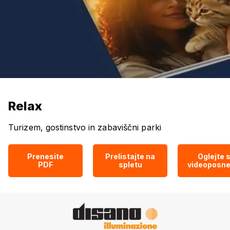
Relax
Turizem, gostinstvo in zabaviščni parki
Prenesite
Prelistajte na
Oglejte s
PDF
spletu
videoposne