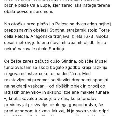
bližnje plaže Cala Lupe, kjer zaradi skalnatega terena
obala povsem spremeni.
Na otočku pred plažo La Pelosa se dviga eden najbolj
prepoznavnih obeležij Stintina, stražarski stolp Torre
della Pelosa. Aragonska trdnjava iz leta 1678, visoka
deset metrov, je le ena številnih obalnih utrdb, ki so
nekoč varovale obale Sardinije.
Če želite zares začutiti dušo Stintina, obiščite Muzej
tunolova: tam se skozi bogato zgodbo kraja razkrije
njegova edinstvena kulturna dediščina. Med
razstavljenimi predmeti so številni dragoceni spomini
na nekdanji vsakdan – od ribiških oblek in orodij do
ladijskih dnevnikov in skrbno izdelane makete tunare
–, ki obiskovalca popeljejo v čas, ko je tunolov
predstavljal preživetje lokalnega gospodarstva, še
pred vzponom turizma. Muzej, ki je svoja vrata odprl