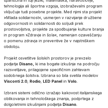
španščina in tuji jeziki, matematika, naravoslovje,
tehnologija ali športna vzgoja, izobraževalni program
vključuje tudi posebne projekte. Med njimi sta projekt
»Mlada solidarnost«, usmerjen v razvijanje družbene
odgovornosti in solidarnosti do soljudi prek
prostovoljstva, projekte za spodbujanje kulture branja
in program »Zdravje in šola«, namenjen ozaveščanju
o pomenu zdravja in preventive že v najstniškem
obdobju.
Projekt osvetlitve šolskih prostorov je prevzelo
podjetje
Disano,
ki ima bogate izkušnje na področju
razsvetljave, prilagojene specifičnim zahtevam
sodobnega šolstva. Izbrana so bila svetila modelov
Visconti 2.0
,
Rodio
,
LED Panel
in
Volo
.
Izbrani sistemi odlično izražajo kakovost italijanskega
oblikovanja in tehnološkega znanja, podprtega z
dolgoletnimi izkušnjami podjetja
Disano
.