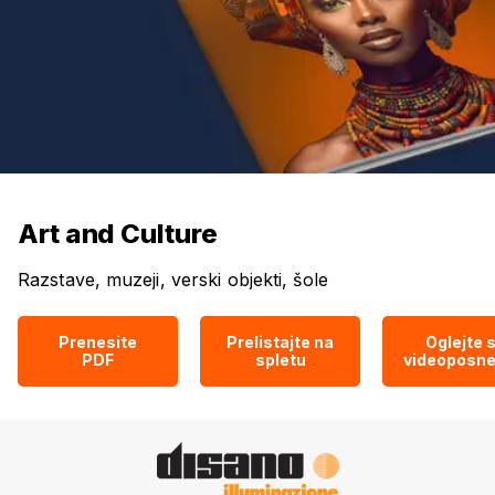
Art and Culture
Razstave, muzeji, verski objekti, šole
Prenesite
Prelistajte na
Oglejte s
PDF
spletu
videoposne