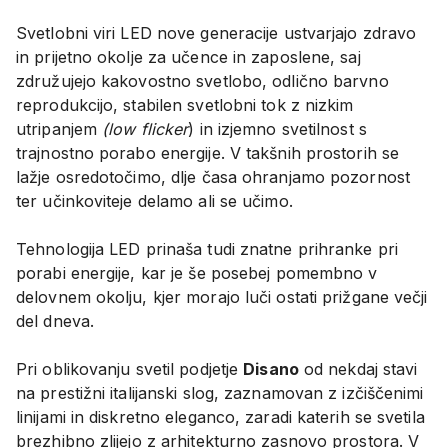
Svetlobni viri LED nove generacije ustvarjajo zdravo
in prijetno okolje za učence in zaposlene, saj
združujejo kakovostno svetlobo, odlično barvno
reprodukcijo, stabilen svetlobni tok z nizkim
utripanjem
(low flicker
) in izjemno svetilnost s
trajnostno porabo energije. V takšnih prostorih se
lažje osredotočimo, dlje časa ohranjamo pozornost
ter učinkoviteje delamo ali se učimo.
Tehnologija LED prinaša tudi znatne prihranke pri
porabi energije, kar je še posebej pomembno v
delovnem okolju, kjer morajo luči ostati prižgane večji
del dneva.
Pri oblikovanju svetil podjetje
Disano
od nekdaj stavi
na prestižni italijanski slog, zaznamovan z izčiščenimi
linijami in diskretno eleganco, zaradi katerih se svetila
brezhibno zlijejo z arhitekturno zasnovo prostora. V