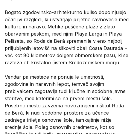
Bogato zgodovinsko-arhitekturno kuliso dopolnjujejo
očarljivi razgledi, ki ustvarjajo prijetno ravnovesje med
kulturo in naravo. Mehke peščene plaže z zlato
obarvanim peskom, med njimi Playa Larga in Playa
Pelliseta, so Roda de Berà spremenile v eno najbolj
priljubljenih letovišč na slikoviti obali Costa Daurada –
več kot 80 kilometrov dolgem obmorskem pasu, ki se
razteza ob kristalno čistem Sredozemskem morju.
Vendar pa mestece ne ponuja le umetnosti,
zgodovine in naravnih lepot, temveč svojim
prebivalcem zagotavlja tudi ključne in sodobne javne
storitve, med katerimi so na prvem mestu šole.
Posebno mesto zavzema novozgrajeni inštitut Roda
de Berà, ki nudi sodobne prostore za učence
zadnjega triletja osnovne šole, tamkajšnje nižje
srednje šole. Poleg osnovnih predmetov, kot so