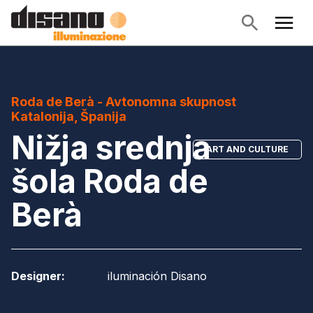
Roda de Berà - Avtonomna skupnost
Katalonija, Španija
Nižja srednja
ART AND CULTURE
šola Roda de
Berà
Designer
:
iluminación Disano