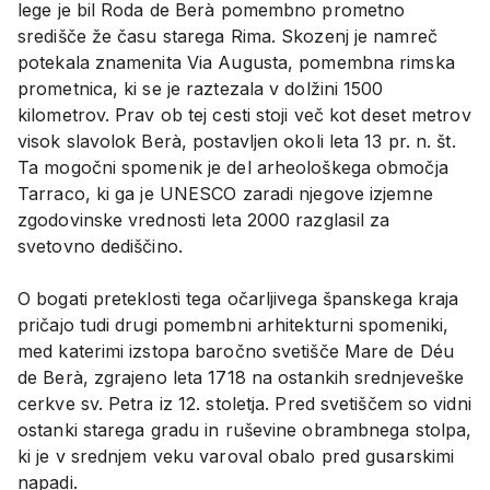
lege je bil Roda de Berà pomembno prometno
središče že času starega Rima. Skozenj je namreč
potekala znamenita Via Augusta, pomembna rimska
prometnica, ki se je raztezala v dolžini 1500
kilometrov. Prav ob tej cesti stoji več kot deset metrov
visok slavolok Berà, postavljen okoli leta 13 pr. n. št.
Ta mogočni spomenik je del arheološkega območja
Tarraco, ki ga je UNESCO zaradi njegove izjemne
zgodovinske vrednosti leta 2000 razglasil za
svetovno dediščino.
O bogati preteklosti tega očarljivega španskega kraja
pričajo tudi drugi pomembni arhitekturni spomeniki,
med katerimi izstopa baročno svetišče Mare de Déu
de Berà, zgrajeno leta 1718 na ostankih srednjeveške
cerkve sv. Petra iz 12. stoletja. Pred svetiščem so vidni
ostanki starega gradu in ruševine obrambnega stolpa,
ki je v srednjem veku varoval obalo pred gusarskimi
napadi.