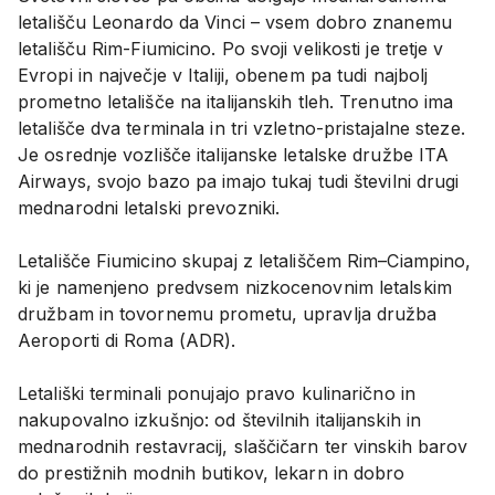
letališču Leonardo da Vinci – vsem dobro znanemu
letališču Rim-Fiumicino. Po svoji velikosti je tretje v
Evropi in največje v Italiji, obenem pa tudi najbolj
prometno letališče na italijanskih tleh. Trenutno ima
letališče dva terminala in tri vzletno-pristajalne steze.
Je osrednje vozlišče italijanske letalske družbe ITA
Airways, svojo bazo pa imajo tukaj tudi številni drugi
mednarodni letalski prevozniki.
Letališče Fiumicino skupaj z letališčem Rim–Ciampino,
ki je namenjeno predvsem nizkocenovnim letalskim
družbam in tovornemu prometu, upravlja družba
Aeroporti di Roma (ADR).
Letališki terminali ponujajo pravo kulinarično in
nakupovalno izkušnjo: od številnih italijanskih in
mednarodnih restavracij, slaščičarn ter vinskih barov
do prestižnih modnih butikov, lekarn in dobro