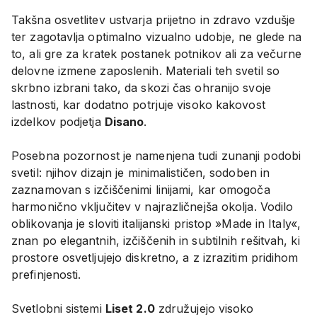
Takšna osvetlitev ustvarja prijetno in zdravo vzdušje
ter zagotavlja optimalno vizualno udobje, ne glede na
to, ali gre za kratek postanek potnikov ali za večurne
delovne izmene zaposlenih. Materiali teh svetil so
skrbno izbrani tako, da skozi čas ohranijo svoje
lastnosti, kar dodatno potrjuje visoko kakovost
izdelkov podjetja
Disano
.
Posebna pozornost je namenjena tudi zunanji podobi
svetil: njihov dizajn je minimalističen, sodoben in
zaznamovan s izčiščenimi linijami, kar omogoča
harmonično vključitev v najrazličnejša okolja. Vodilo
oblikovanja je sloviti italijanski pristop »Made in Italy«,
znan po elegantnih, izčiščenih in subtilnih rešitvah, ki
prostore osvetljujejo diskretno, a z izrazitim pridihom
prefinjenosti.
Svetlobni sistemi
Liset 2.0
združujejo visoko