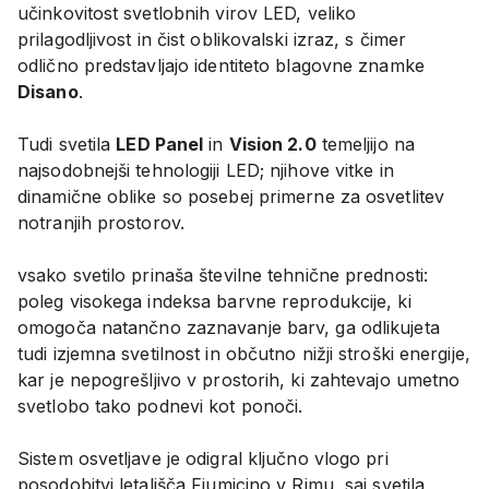
učinkovitost svetlobnih virov LED, veliko
prilagodljivost in čist oblikovalski izraz, s čimer
odlično predstavljajo identiteto blagovne znamke
Disano
.
Tudi svetila
LED Panel
in
Vision 2.0
temeljijo na
najsodobnejši tehnologiji LED; njihove vitke in
dinamične oblike so posebej primerne za osvetlitev
notranjih prostorov.
vsako svetilo prinaša številne tehnične prednosti:
poleg visokega indeksa barvne reprodukcije, ki
omogoča natančno zaznavanje barv, ga odlikujeta
tudi izjemna svetilnost in občutno nižji stroški energije,
kar je nepogrešljivo v prostorih, ki zahtevajo umetno
svetlobo tako podnevi kot ponoči.
Sistem osvetljave je odigral ključno vlogo pri
posodobitvi letališča Fiumicino v Rimu, saj svetila