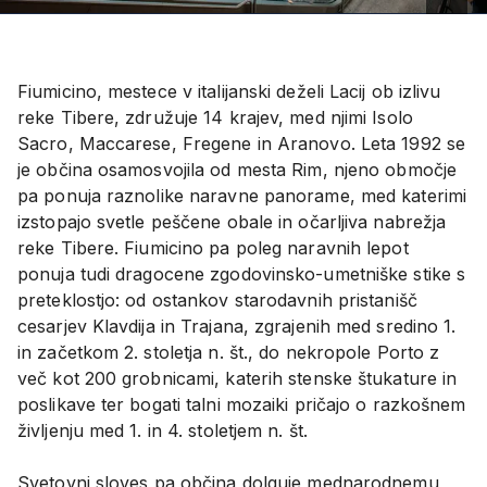
Fiumicino, mestece v italijanski deželi Lacij ob izlivu
reke Tibere, združuje 14 krajev, med njimi Isolo
Sacro, Maccarese, Fregene in Aranovo. Leta 1992 se
je občina osamosvojila od mesta Rim, njeno območje
pa ponuja raznolike naravne panorame, med katerimi
izstopajo svetle peščene obale in očarljiva nabrežja
reke Tibere. Fiumicino pa poleg naravnih lepot
ponuja tudi dragocene zgodovinsko-umetniške stike s
preteklostjo: od ostankov starodavnih pristanišč
cesarjev Klavdija in Trajana, zgrajenih med sredino 1.
in začetkom 2. stoletja n. št., do nekropole Porto z
več kot 200 grobnicami, katerih stenske štukature in
poslikave ter bogati talni mozaiki pričajo o razkošnem
življenju med 1. in 4. stoletjem n. št.
Svetovni sloves pa občina dolguje mednarodnemu