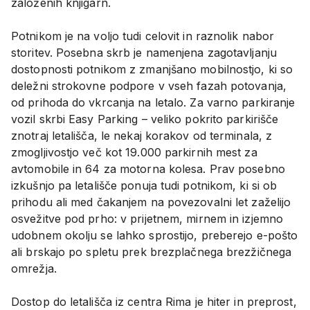
založenih knjigarn.
Potnikom je na voljo tudi celovit in raznolik nabor
storitev. Posebna skrb je namenjena zagotavljanju
dostopnosti potnikom z zmanjšano mobilnostjo, ki so
deležni strokovne podpore v vseh fazah potovanja,
od prihoda do vkrcanja na letalo. Za varno parkiranje
vozil skrbi Easy Parking – veliko pokrito parkirišče
znotraj letališča, le nekaj korakov od terminala, z
zmogljivostjo več kot 19.000 parkirnih mest za
avtomobile in 64 za motorna kolesa. Prav posebno
izkušnjo pa letališče ponuja tudi potnikom, ki si ob
prihodu ali med čakanjem na povezovalni let zaželijo
osvežitve pod prho: v prijetnem, mirnem in izjemno
udobnem okolju se lahko sprostijo, preberejo e-pošto
ali brskajo po spletu prek brezplačnega brezžičnega
omrežja.
Dostop do letališča iz centra Rima je hiter in preprost,