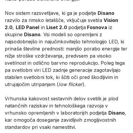
Nov sistem razsvetljave, ki ga je podjetje
Disano
razvilo za rimsko letališče, vključuje svetila
Vision
2.0
,
LED Panel
in
Liset 2.0
podjetja
Fosnova
iz
skupine
Disano
. Vsi modeli so opremljeni z
najsodobnejšo in najučinkovitejšo tehnologijo LED, ki
prinaša številne prednosti: manjšo porabo energije ter
nižje stroške vzdrževanja, predvsem pa visoko
svetilnost in odlično barvno reprodukcijo. Poleg tega
pa svetlobni viri LED zadnje generacije zagotavljajo
stabilen svetlobni tok, ki ščiti oči pred škodljivim in
utrujajočim utripanjem (
low flicker
).
Vrhunska kakovost sestavnih delov svetilk je plod
natančnih raziskav in tehnološkega razvoja v
vrhunsko opremljenih v laboratorijih podjetja
Disano
,
kar omogoča doseganje zavidljivih zmogljivostnih
standardov pri vsaki namestitvi.