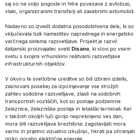
saj so na voljo pogoste in hitre povezave z avtobusi,
vlaki, organiziranimi transferji ali zasebnimi avtomobili.
Nedavno so izvedli dodatna posodobitvena dela, ki so
vključevala tudi namestitev naprednega in energetsko
varčnega sistema razsvetljave. Projekt je razvil
italijanski proizvajalec svetil
Disano
, ki slovi po vsem
svetu s svojimi vrhunskimi rešitvami razsvetljave
infrastrukturnih objektov.
V okviru te svetlobne ureditve so bili izbrani izdelki,
zasnovani posebej za izpolnjevanje vse strožjih
zahtev sodobne razsvetljave, zlasti na sodobnih
transportnih vozliščih, kot so postaje podzemne
železnice, železniške postaje in letališki terminali. Ker
v takšnih okoljih luči gorijo neprekinjeno ves dan,
mora biti razsvetljava brezhibna: zagotavljati mora
varno in prijetno vizualno izkušnjo, hkrati pa ohranjati
nizko porabo električne energije.