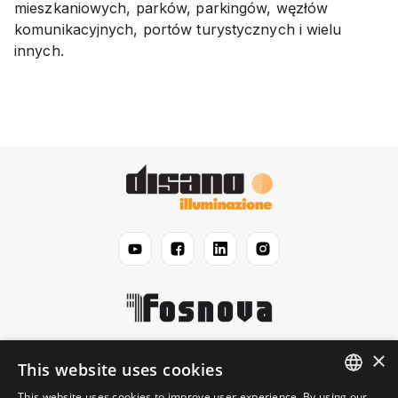
mieszkaniowych, parków, parkingów, węzłów
komunikacyjnych, portów turystycznych i wielu
innych.
×
Disano
This website uses cookies
This website uses cookies to improve user experience. By using our