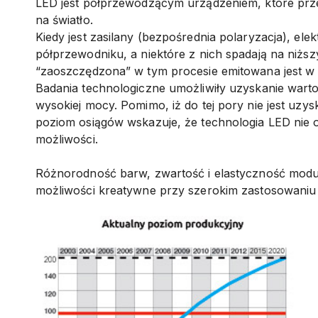
LED jest półprzewodzącym urządzeniem, które prze
na światło.
Kiedy jest zasilany (bezpośrednia polaryzacja), ele
półprzewodniku, a niektóre z nich spadają na niższ
“zaoszczędzona” w tym procesie emitowana jest w p
Badania technologiczne umożliwiły uzyskanie wart
wysokiej mocy. Pomimo, iż do tej pory nie jest uzys
poziom osiągów wskazuje, że technologia LED nie o
możliwości.
Różnorodność barw, zwartość i elastyczność mod
możliwości kreatywne przy szerokim zastosowaniu 