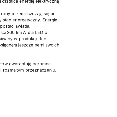
kształca energię elektryczną
ktrony przemieszczają się po
y stan energetyczny. Energia
ostaci światła.
ości 260 lm/W dla LED o
kiwany w produkcji, ten
siągnęła jeszcze pełni swoich
ułów gwarantują ogromne
i rozmaitym przeznaczeniu.