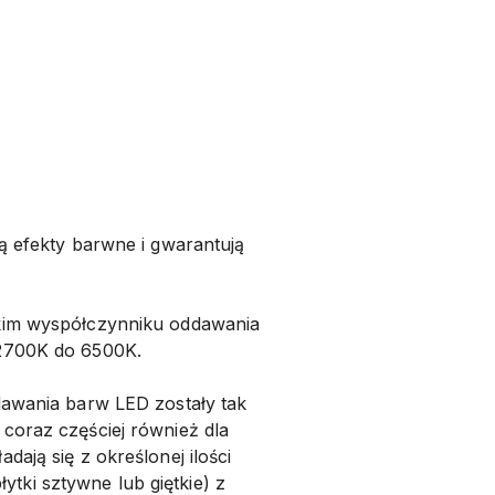
ą efekty barwne i gwarantują
okim wyspółczynniku oddawania
 2700K do 6500K.
dawania barw LED zostały tak
coraz częściej również dla
ają się z określonej ilości
ki sztywne lub giętkie) z