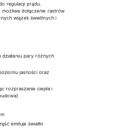
o regulacji prądu.
ż możliwe dołączenie rastrów
żnych wiązek świetlnych i
działaniu pary różnych
poziomu jasności oraz
c rozpraszanie ciepła i
obudowa)
ym
ęść emituje światło