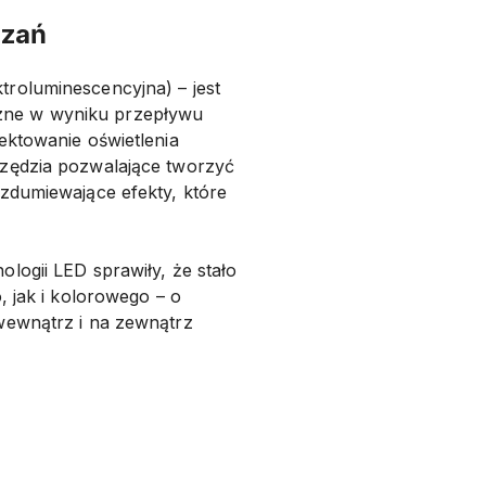
ązań
roluminescencyjna) – jest
zne w wyniku przepływu
ektowanie oświetlenia
rzędzia pozwalające tworzyć
zdumiewające efekty, które
logii LED sprawiły, że stało
, jak i kolorowego – o
wewnątrz i na zewnątrz