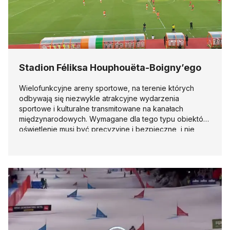
Stadion Féliksa Houphouëta-Boigny’ego
Wielofunkcyjne areny sportowe, na terenie których
odbywają się niezwykle atrakcyjne wydarzenia
sportowe i kulturalne transmitowane na kanałach
międzynarodowych. Wymagane dla tego typu obiektów
oświetlenie musi być precyzyjne i bezpieczne, i nie
powinno powodować efektów olśnienia. Wszystkie te
cechy charakteryzują reflektory marki Disano
zainstalowane na stadionie Féliksa Houphouët-
Boigny’ego.