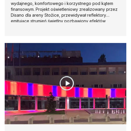
wydajnego, komfortowego i korzystnego pod kątem
finansowym. Projekt oświetleniowy zrealizowany przez
Disano dla areny Stožice, przewidywał reflektory
emitujące strumień świetlny pozbawiony efektów
olśnienia i migotania, o doskonałym współczynniku
oddawania barw i zredukowanych kosztach energii.