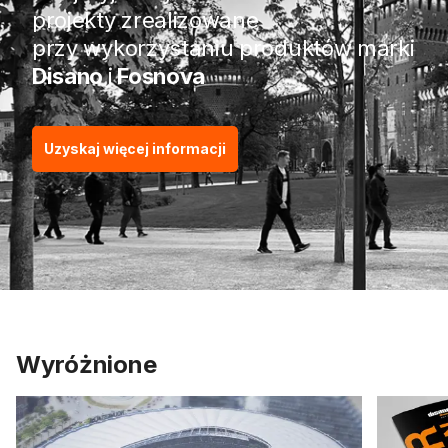
projekty zrealizowane
przy wykorzystaniu produktów marki
Disano
i
Fosnova
Uzyskaj więcej informacji
Wyróżnione