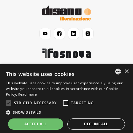
×
Disano
This website uses cookies
This website uses cookies to improve user experience. By using our
ENGLISH
website you consent to all cookies in accordance with our Cookie
Prawny
Policy.
Read more
ITALIAN
STRICTLY NECESSARY
TARGETING
Informacja
SHOW DETAILS
ACCEPT ALL
DECLINE ALL
© 2026 Disano Illuminazione S.p.A. - P.IVA 06191460150