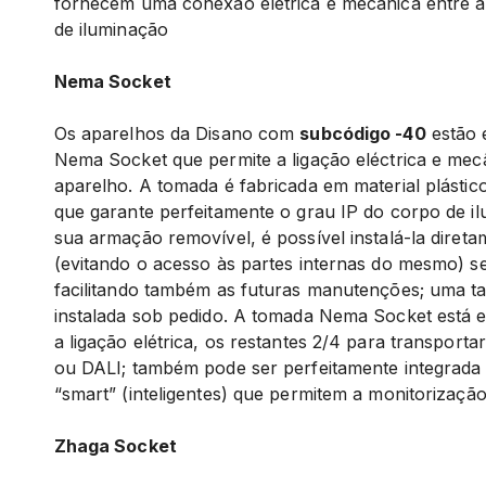
fornecem uma conexão elétrica e mecânica entre a
de iluminação
Nema Socket
Os aparelhos da Disano com
subcódigo -40
estão 
Nema Socket que permite a ligação eléctrica e mec
aparelho. A tomada é fabricada em material plásti
que garante perfeitamente o grau IP do corpo de il
sua armação removível, é possível instalá-la diret
(evitando o acesso às partes internas do mesmo) s
facilitando também as futuras manutenções; uma t
instalada sob pedido. A tomada Nema Socket está e
a ligação elétrica, os restantes 2/4 para transporta
ou DALI; também pode ser perfeitamente integrada
“smart” (inteligentes) que permitem a monitorizaçã
Zhaga Socket