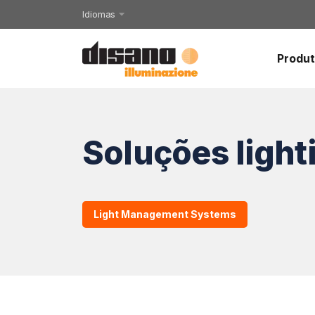
Idiomas
Produ
Soluções light
Light Management Systems