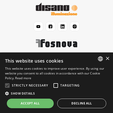
×
Disano
This website uses cookies
This website uses cookies to improve user experience. By using our
ENGLISH
website you consent to all cookies in accordance with our Cookie
Jurídico
Policy.
Read more
ITALIAN
STRICTLY NECESSARY
TARGETING
Informação
SHOW DETAILS
ACCEPT ALL
DECLINE ALL
© 2026 Disano Illuminazione S.p.A. - P.IVA 06191460150