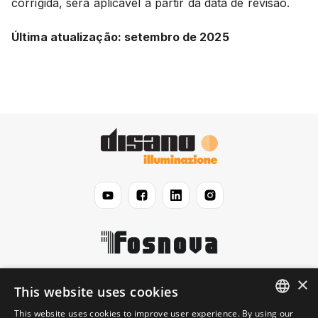
corrigida, será aplicável a partir da data de revisão.
Última atualização: setembro de 2025
×
Disano
This website uses cookies
This website uses cookies to improve user experience. By using our