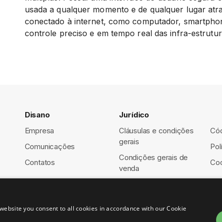
usada a qualquer momento e de qualquer lugar atra
conectado à internet, como computador, smartphon
controle preciso e em tempo real das infra-estrutur
Disano
Jurídico
Empresa
Cláusulas e condições
Cód
gerais
Comunicações
Pol
Condições gerais de
Contatos
Coo
venda
website you consent to all cookies in accordance with our Cookie