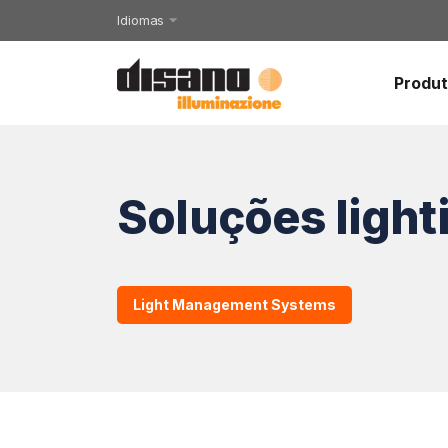
Idiomas
Produ
Soluções light
Light Management Systems