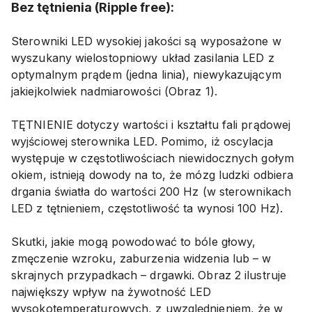
Bez tętnienia (Ripple free):
Sterowniki LED wysokiej jakości są wyposażone w
wyszukany wielostopniowy układ zasilania LED z
optymalnym prądem (jedna linia), niewykazującym
jakiejkolwiek nadmiarowości (Obraz 1).
TĘTNIENIE dotyczy wartości i kształtu fali prądowej
wyjściowej sterownika LED. Pomimo, iż oscylacja
występuje w częstotliwościach niewidocznych gołym
okiem, istnieją dowody na to, że mózg ludzki odbiera
drgania światła do wartości 200 Hz (w sterownikach
LED z tętnieniem, częstotliwość ta wynosi 100 Hz).
Skutki, jakie mogą powodować to bóle głowy,
zmęczenie wzroku, zaburzenia widzenia lub – w
skrajnych przypadkach – drgawki. Obraz 2 ilustruje
największy wpływ na żywotność LED
wysokotemperaturowych, z uwzględnieniem, że w