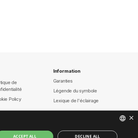
Information
Garanties
itique de
fidentialité
Légende du symbole
kie Policy
Lexique de l'éclairage
×
ENGLISH
ACCEPT ALL
DECLINE ALL