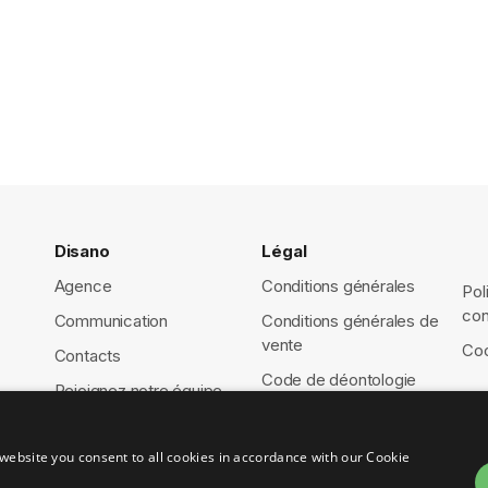
Disano
Légal
Agence
Conditions générales
Pol
con
Communication
Conditions générales de
vente
Coo
Contacts
Code de déontologie
Rejoignez notre équipe
website you consent to all cookies in accordance with our Cookie