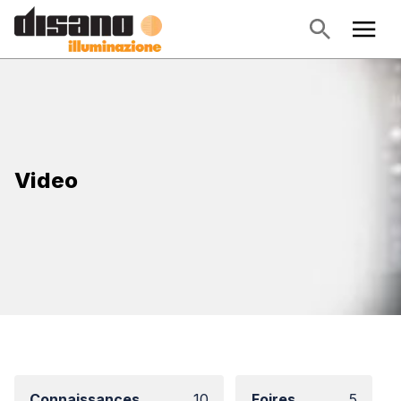
Video
Connaissances
10
Foires
5