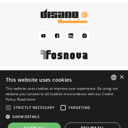
Disano
×
This website uses cookies
This website uses cookies to improve user experience. By using our
Légal
ENGLISH
website you consent to all cookies in accordance with our Cookie
Policy.
Read more
ITALIAN
Information
STRICTLY NECESSARY
TARGETING
SHOW DETAILS
© 2026 Disano illuminazione FRANCE S.a. - SIRET
ACCEPT ALL
DECLINE ALL
FR06391926946