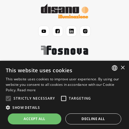
×
Disano
This website uses cookies
This website uses cookies to improve user experience. By using our
ENGLISH
website you consent to all cookies in accordance with our Cookie
Юридический
Policy.
Read more
ITALIAN
STRICTLY NECESSARY
TARGETING
Информация
SHOW DETAILS
ACCEPT ALL
DECLINE ALL
© 2026 Disano Illuminazione S.p.A. - P.IVA 06191460150