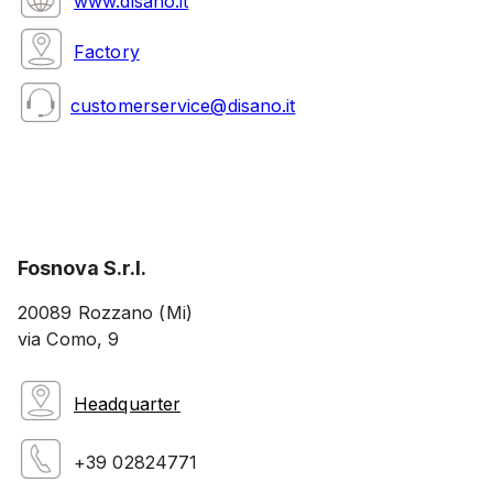
www.disano.it
Factory
customerservice@disano.it
Fosnova S.r.l.
20089 Rozzano (Mi)
via Como, 9
Headquarter
+39 02824771