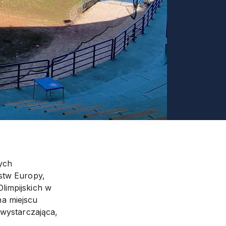
ych
ostw Europy,
limpijskich w
na miejscu
 wystarczająca,