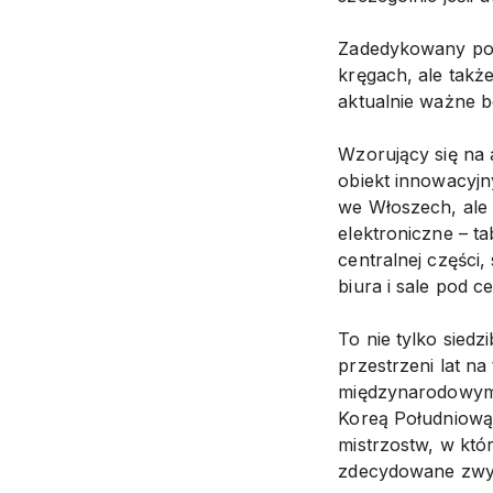
Zadedykowany post
kręgach, ale takż
aktualnie ważne b
Wzorujący się na 
obiekt innowacyjn
we Włoszech, ale
elektroniczne – t
centralnej części
biura i sale pod c
To nie tylko sied
przestrzeni lat n
międzynarodowym.
Koreą Południową
mistrzostw, w któ
zdecydowane zwyc