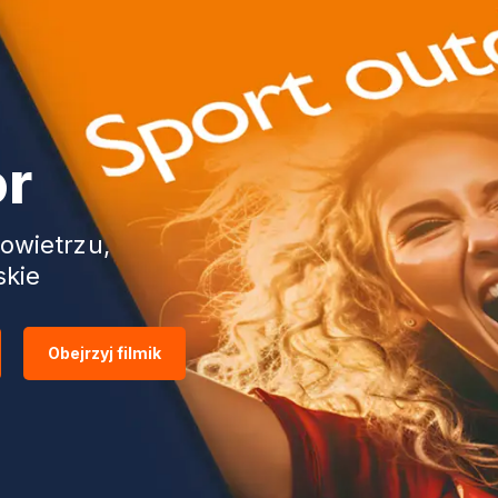
or
owietrzu,
skie
Obejrzyj filmik