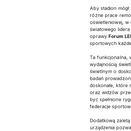
Aby stadion mógł
różne prace remon
oświetleniowej, w
światowego lider
oprawy
Forum LE
sportowych każdeg
Ta funkcjonalna, 
wydajnością świet
świetlnym o dosk
badań prowadzony
doskonałe, które 
oraz widzów przed
być spełnione ry
federacje sportow
Dodatkową zaletą
urządzenia pozwal