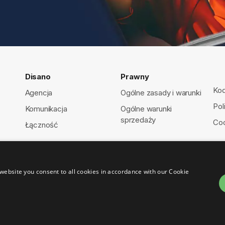
Disano
Prawny
Kod
Agencja
Ogólne zasady i warunki
Pol
Komunikacja
Ogólne warunki
sprzedaży
Coo
Łączność
website you consent to all cookies in accordance with our Cookie
1460150