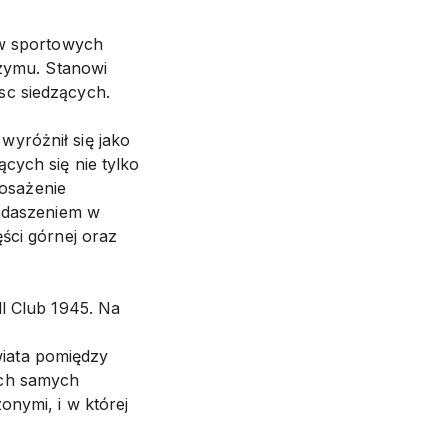
 w sportowych
Rzymu. Stanowi
sc siedzących.
yróżnił się jako
cych się nie tylko
osażenie
zadaszeniem w
ści górnej oraz
ll Club 1945. Na
iata pomiędzy
ych samych
onymi, i w której