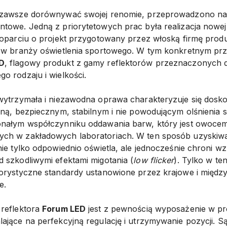
 zawsze dorównywać swojej renomie, przeprowadzono na
towe. Jedną z priorytetowych prac była realizacja nowej i
 oparciu o projekt przygotowany przez włoską firmę pro
a w branży oświetlenia sportowego. W tym konkretnym p
D
, flagowy produkt z gamy reflektorów przeznaczonych 
o rodzaju i wielkości.
wytrzymała i niezawodna oprawa charakteryzuje się doskon
lną, bezpiecznym, stabilnym i nie powodującym olśnienia 
onałym współczynniku oddawania barw, który jest owoce
ch w zakładowych laboratoriach. W ten sposób uzyskiwan
nie tylko odpowiednio oświetla, ale jednocześnie chroni 
 szkodliwymi efektami migotania (
low flicker
). Tylko w t
gorystyczne standardy ustanowione przez krajowe i międ
e.
 reflektora
Forum LED
jest z pewnością wyposażenie w pr
ające na perfekcyjną regulację i utrzymywanie pozycji. S