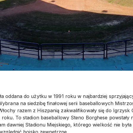
ła oddana do użytku w 1991 roku w najbardziej sprzyjając
Wybrana na siedzibę finałowej serii baseballowych Mistrz
łochy razem z Hiszpanią zakwalifikowały się do Igrzysk O
 roku. To stadion baseballowy Steno Borghese powstały 
am dawniej Stadionu Miejskiego, którego wielkość nie była
 uwzględnić boisko zewnętrzne.