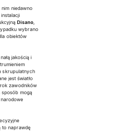
 nim niedawno
nstalacji
dukcyjną
Disano
,
rzypadku wybrano
dla obiektów
ałą jakością i
strumieniem
m skrupulatnych
e jest światło
wzrok zawodników
en sposób mogą
zynarodowe
ecyzyjne
ą to naprawdę