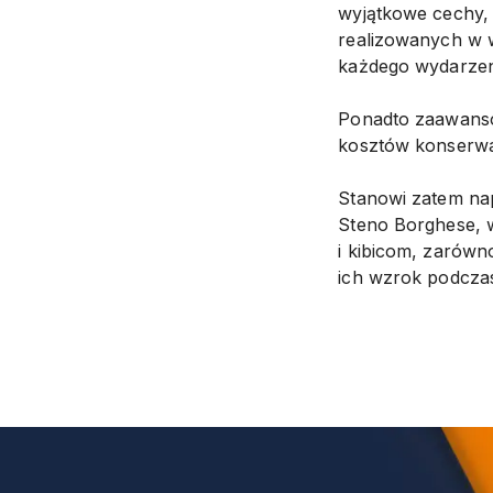
wyjątkowe cechy,
realizowanych w w
każdego wydarzen
Ponadto zaawanso
kosztów konserwacj
Stanowi zatem na
Steno Borghese, 
i kibicom, zarówn
ich wzrok podczas