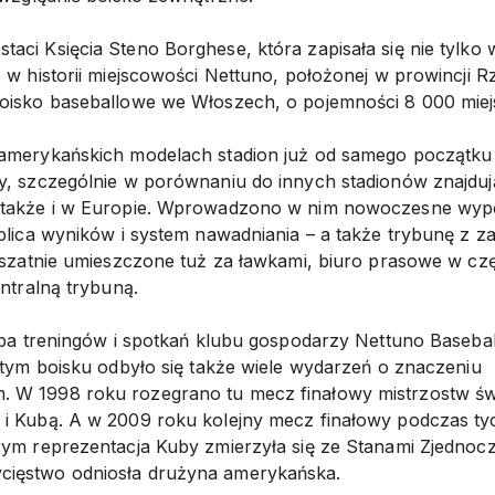
aci Księcia Steno Borghese, która zapisała się nie tylko
e w historii miejscowości Nettuno, położonej w prowincji 
oisko baseballowe we Włoszech, o pojemności 8 000 miej
amerykańskich modelach stadion już od samego początku w
y, szczególnie w porównaniu do innych stadionów znajdują
 także i w Europie. Wprowadzono w nim nowoczesne wyp
ablica wyników i system nawadniania – a także trybunę z 
, szatnie umieszczone tuż za ławkami, biuro prasowe w czę
entralną trybuną.
ziba treningów i spotkań klubu gospodarzy Nettuno Baseba
a tym boisku odbyło się także wiele wydarzeń o znaczeniu
 W 1998 roku rozegrano tu mecz finałowy mistrzostw św
 i Kubą. A w 2009 roku kolejny mecz finałowy podczas t
rym reprezentacja Kuby zmierzyła się ze Stanami Zjednocz
ięstwo odniosła drużyna amerykańska.