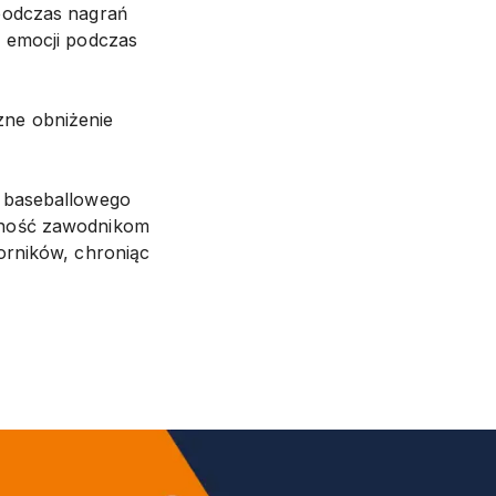
podczas nagrań
e emocji podczas
ne obniżenie
u baseballowego
zność zawodnikom
orników, chroniąc