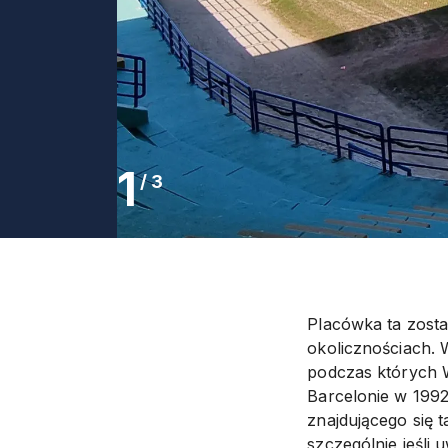
1
/
3
Placówka ta zosta
okolicznościach. 
podczas których W
Barcelonie w 1992
znajdującego się t
szczególnie jeśli