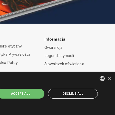
Informacja
eks etyczny
Gwarancja
ityka Prywatności
Legenda symboli
kie Policy
Słowniczek oświetlenia
×
ENGLISH
ACCEPT ALL
DECLINE ALL
ITALIAN