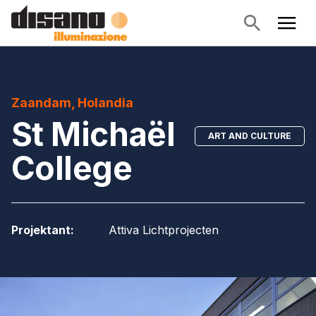
Zaandam, Holandia
St Michaël
ART AND CULTURE
College
Projektant
:
Attiva Lichtprojecten