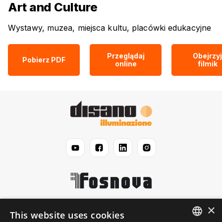
Art and Culture
Wystawy, muzea, miejsca kultu, placówki edukacyjne
Przeglądaj
Obejrzyj
Pobierz PDF
online
filmik
×
Disano
This website uses cookies