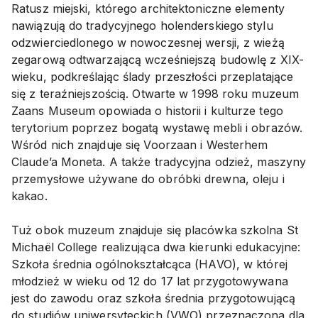
Ratusz miejski, którego architektoniczne elementy
nawiązują do tradycyjnego holenderskiego stylu
odzwierciedlonego w nowoczesnej wersji, z wieżą
zegarową odtwarzającą wcześniejszą budowlę z XIX-
wieku, podkreślając ślady przeszłości przeplatające
się z teraźniejszością. Otwarte w 1998 roku muzeum
Zaans Museum opowiada o historii i kulturze tego
terytorium poprzez bogatą wystawę mebli i obrazów.
Wśród nich znajduje się Voorzaan i Westerhem
Claude’a Moneta. A także tradycyjna odzież, maszyny
przemysłowe używane do obróbki drewna, oleju i
kakao.
Tuż obok muzeum znajduje się placówka szkolna St
Michaël College realizująca dwa kierunki edukacyjne:
Szkoła średnia ogólnokształcąca (HAVO), w której
młodzież w wieku od 12 do 17 lat przygotowywana
jest do zawodu oraz szkoła średnia przygotowującą
do studiów uniwersyteckich (VWO) przeznaczona dla