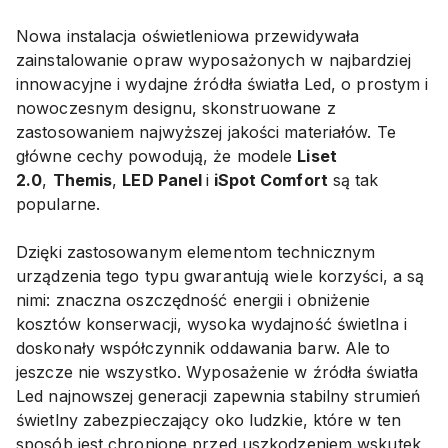
Nowa instalacja oświetleniowa przewidywała
zainstalowanie opraw wyposażonych w najbardziej
innowacyjne i wydajne źródła światła Led, o prostym i
nowoczesnym designu, skonstruowane z
zastosowaniem najwyższej jakości materiałów. Te
główne cechy powodują, że modele
Liset
2.0
,
Themis
,
LED Panel
i
iSpot Comfort
są tak
popularne.
Dzięki zastosowanym elementom technicznym
urządzenia tego typu gwarantują wiele korzyści, a są
nimi: znaczna oszczędność energii i obniżenie
kosztów konserwacji, wysoka wydajność świetlna i
doskonały współczynnik oddawania barw. Ale to
jeszcze nie wszystko. Wyposażenie w źródła światła
Led najnowszej generacji zapewnia stabilny strumień
świetlny zabezpieczający oko ludzkie, które w ten
sposób jest chronione przed uszkodzeniem wskutek