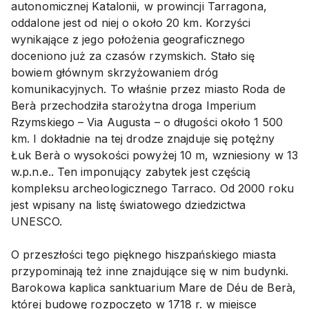
autonomicznej Katalonii, w prowincji Tarragona,
oddalone jest od niej o około 20 km. Korzyści
wynikające z jego położenia geograficznego
doceniono już za czasów rzymskich. Stało się
bowiem głównym skrzyżowaniem dróg
komunikacyjnych. To właśnie przez miasto Roda de
Berà przechodziła starożytna droga Imperium
Rzymskiego – Via Augusta – o długości około 1 500
km. I dokładnie na tej drodze znajduje się potężny
Łuk Berà o wysokości powyżej 10 m, wzniesiony w 13
w.p.n.e.. Ten imponujący zabytek jest częścią
kompleksu archeologicznego Tarraco. Od 2000 roku
jest wpisany na listę światowego dziedzictwa
UNESCO.
O przeszłości tego pięknego hiszpańskiego miasta
przypominają też inne znajdujące się w nim budynki.
Barokowa kaplica sanktuarium Mare de Déu de Berà,
której budowę rozpoczęto w 1718 r. w miejsce