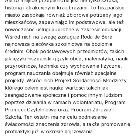
Ale to miejsce przepełnione jest nie tylko sztuką,
historią i atrakcyjnymi krajobrazami. To hiszpańskie
miasto zaspokaja również zbiorowe potrzeby jego
mieszkańców, zapewniając im podstawowe, ale też
nowoczesne usługi publiczne w zakresie edukacji.
Wśród nich na uwagę zasługuje Roda de Berà –
najnowsza placówka szkolnictwa na poziomie
średnim. Obok podstawowych przedmiotów, takich
jak języki hiszpański i języki obce, matematyka, nauki
przyrodnicze, technika czy wychowanie fizyczne,
program nauczania obejmuje również specjalne
projekty. Wśród nich Projekt Solidarności Młodzieży,
którego celem jest nauka wartości takich jak
zaangażowanie społeczne i pomoc innym ludziom,
poprzez działania w ramach wolontariatu, Program
Promocji Czytelnictwa oraz Program Zdrowie i
Szkoła. Ten ostatni ma na celu podniesienie
świadomości znaczenia zdrowia, a także promowanie
profilaktyki już w okresie dojrzewania.