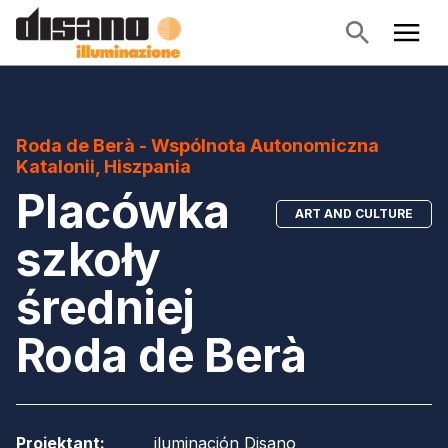
Roda de Berà - Wspólnota Autonomiczna
Katalonii, Hiszpania
Placówka
ART AND CULTURE
szkoły
średniej
Roda de Berà
Projektant
:
iluminación Disano