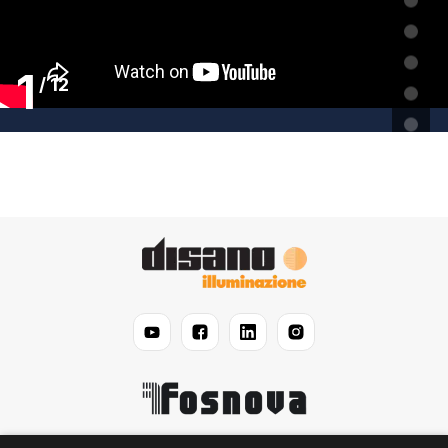
1
/
12