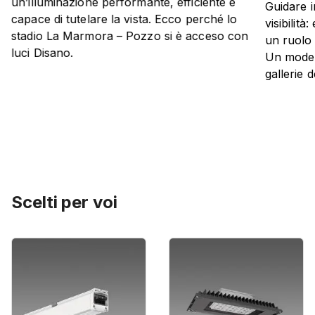
un’illuminazione performante, efficiente e
Guidare i
capace di tutelare la vista. Ecco perché lo
visibilit
stadio La Marmora – Pozzo si è acceso con
un ruolo 
luci Disano.
Un moder
gallerie 
Scelti per voi