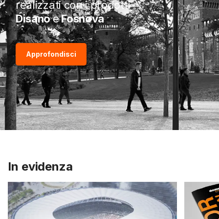
realizzati con i prodotti
Disano
e
Fosnova
Approfondisci
In evidenza