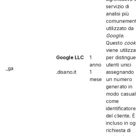
servizio di
analisi più
comunemen
utilizzato da
Google
.
Questo
cook
viene utilizz
Google LLC
1
per distingu
anno
utenti unici
_ga
.disano.it
1
assegnando
mese
un numero
generato in
modo casual
come
identificatore
del cliente. È
incluso in og
richiesta di