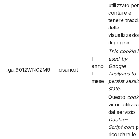
utilizzato pe
contare e
tenere tracci
delle
visualizzazio
di pagina.
This cookie i
1
used by
anno
Google
_ga_9012WNCZM9
.disano.it
1
Analytics to
mese
persist sessi
state
.
Questo
cook
viene utilizz
dal servizio
Cookie-
Script.com
p
ricordare le