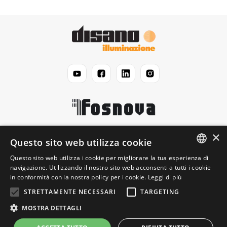
×
Disano
Questo sito web utilizza cookie
Questo sito web utilizza i cookie per migliorare la tua esperienza di
ENGLISH
navigazione. Utilizzando il nostro sito web acconsenti a tutti i cookie
Legale
in conformità con la nostra policy per i cookie.
Leggi di più
ITALIAN
STRETTAMENTE NECESSARI
TARGETING
Informazioni
MOSTRA DETTAGLI