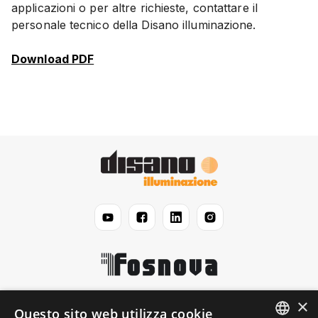
applicazioni o per altre richieste, contattare il
personale tecnico della Disano illuminazione.
Download PDF
×
Disano
Questo sito web utilizza cookie