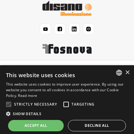
Disano
×
This website uses cookies
This website uses cookies to improve user experience. By using our
Légal
ENGLISH
website you consent to all cookies in accordance with our Cookie
Policy.
Read more
ITALIAN
Information
STRICTLY NECESSARY
TARGETING
SHOW DETAILS
© 2026 Disano illuminazione FRANCE S.a. - SIRET
ACCEPT ALL
DECLINE ALL
FR06391926946