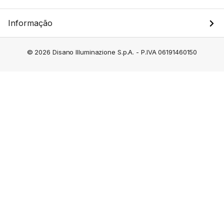
Informação
© 2026 Disano Illuminazione S.p.A. - P.IVA 06191460150