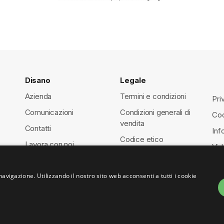
Disano
Legale
Azienda
Termini e condizioni
Pri
Comunicazioni
Condizioni generali di
Coo
vendita
Contatti
Inf
Codice etico
Lavora con noi
Vid
Whistleblowing
navigazione. Utilizzando il nostro sito web acconsenti a tutti i cookie
1460150