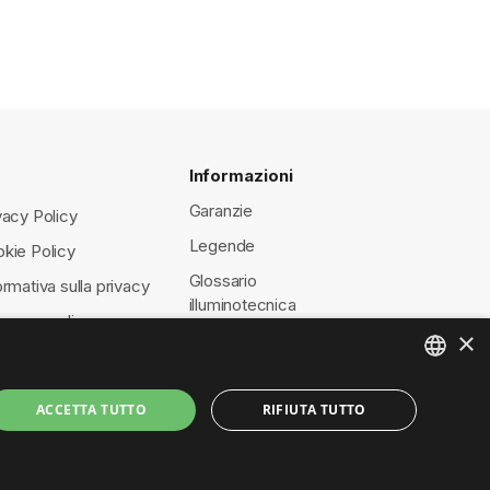
Informazioni
Garanzie
vacy Policy
Legende
kie Policy
Glossario
ormativa sulla privacy
illuminotecnica
eosorveglianza
×
ENGLISH
ACCETTA TUTTO
RIFIUTA TUTTO
ITALIAN