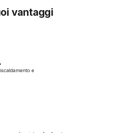
uoi vantaggi
%
riscaldamento e