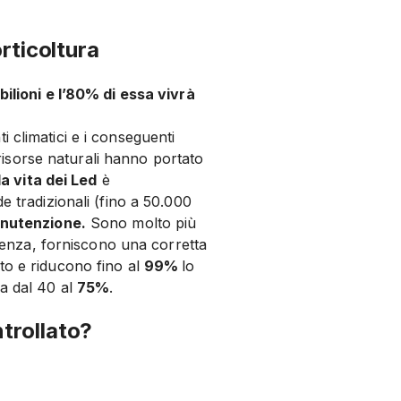
orticoltura
bilioni e l’80% di essa vivrà
 climatici e i conseguenti
e risorse naturali hanno portato
la vita dei Led
è
e tradizionali (fino a 50.000
anutenzione.
Sono molto più
scenza, forniscono una corretta
to e riducono fino al
99%
lo
a dal 40 al
75%
.
trollato?