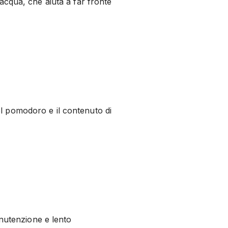
cqua, che aiuta a far fronte
del pomodoro e il contenuto di
nutenzione e lento