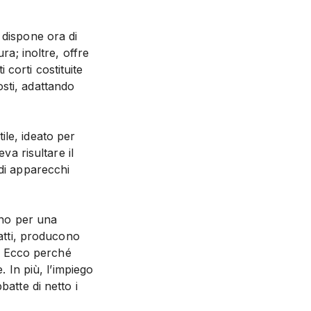
 dispone ora di
ra; inoltre, offre
i corti costituite
sti, adattando
le, ideato per
va risultare il
 di apparecchi
ono per una
fatti, producono
i. Ecco perché
. In più, l’impiego
atte di netto i