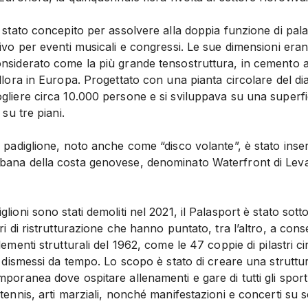
a stato concepito per assolvere alla doppia funzione di pala
tivo per eventi musicali e congressi. Le sue dimensioni era
onsiderato come la più grande tensostruttura, in cemento 
allora in Europa. Progettato con una pianta circolare del di
gliere circa 10.000 persone e si sviluppava su una superfic
 su tre piani.
o padiglione, noto anche come “disco volante”, è stato inser
bana della costa genovese, denominato Waterfront di Leva
glioni sono stati demoliti nel 2021, il Palasport è stato sot
ri di ristrutturazione che hanno puntato, tra l’altro, a cons
lementi strutturali del 1962, come le 47 coppie di pilastri cir
ni dismessi da tempo. Lo scopo è stato di creare una struttu
mporanea dove ospitare allenamenti e gare di tutti gli spor
 tennis, arti marziali, nonché manifestazioni e concerti su 