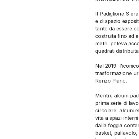
Il Padiglione S er
e di spazio esposi
tanto da essere c
costruita fino ad 
metri, poteva acco
quadrati distribuita
Nel 2019, l’iconic
trasformazione ur
Renzo Piano.
Mentre alcuni padi
prima serie di lavo
circolare, alcuni e
vita a spazi inter
dalla foggia conte
basket, pallavolo,