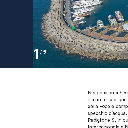
1
/
5
Nei primi anni Ses
il mare e, per quei
della Foce e compo
specchio d’acqua. 
Padiglione S, in c
Internazionale e l’