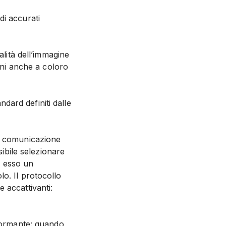
di accurati
alità dell’immagine
ioni anche a coloro
ndard definiti dalle
la comunicazione
sibile selezionare
ia esso un
o. Il protocollo
 accattivanti:
rformante: quando