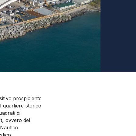
sitivo prospiciente
l quartiere storico
uadrati di
rt, ovvero del
 Nautico
stico.