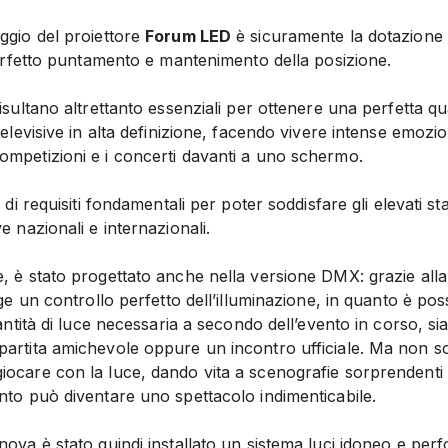
ggio del proiettore
Forum LED
è sicuramente la dotazione 
 perfetto puntamento e mantenimento della posizione.
risultano altrettanto essenziali per ottenere una perfetta qu
 televisive in alta definizione, facendo vivere intense emoz
ompetizioni e i concerti davanti a uno schermo.
, di requisiti fondamentali per poter soddisfare gli elevati sta
e nazionali e internazionali.
re, è stato progettato anche nella versione DMX: grazie al
nge un controllo perfetto dell’illuminazione, in quanto è pos
uantità di luce necessaria a secondo dell’evento in corso, s
artita amichevole oppure un incontro ufficiale. Ma non sol
ocare con la luce, dando vita a scenografie sorprendenti e
nto può diventare uno spettacolo indimenticabile.
nova è stato quindi installato un sistema luci idoneo e pe