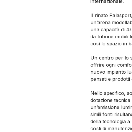
internazionale.
Il rinato Palaspor
un’arena modellabil
una capacità di 4.00
da tribune mobili
così lo spazio in b
Un centro per lo s
offrire ogni comfor
nuovo impianto luc
pensati e prodotti
Nello specifico, so
dotazione tecnica 
un’emissione lumin
simili fonti risult
della tecnologia a
costi di manutenzi