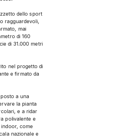
zzetto dello sport
no ragguardevoli,
armato, mai
ametro di 160
ie di 31.000 metri
ito nel progetto di
nte e firmato da
toposto a una
ervare la pianta
colari, e a ridar
ra polivalente e
t indoor, come
scala nazionale e