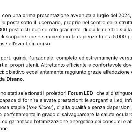
t, con una prima presentazione avvenuta a luglio del 2024,
e posta sotto il lucernario, proprio nel centro della struttu
0 posti distribuiti su otto gradinate, di cui le quattro sui lat
 telescopiche che ne aumentano la capienza fino a 5.000 po
ase all’evento in corso.
port, quindi, funzionale, completo ed estremamente versati
t ai propri utenti. Altrettanto efficiente e confortevole dove
i: obiettivo eccellentemente raggiunto grazie all’adozione
 da
Disano
.
no stati selezionati i proiettori
Forum LED
, che si distingu
capace di fornire elevate prestazioni: le sorgenti a Led, in
osa stabile (
low flicker
), di alta qualità e senza dispersion
ano perfettamente in grado di salvaguardare la salute oculare
 Led garantisce l’ottimizzazione energetica dei consumi e abb
one.