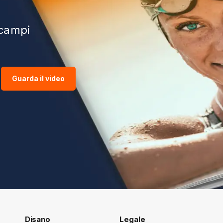
 campi
Guarda il video
Disano
Legale