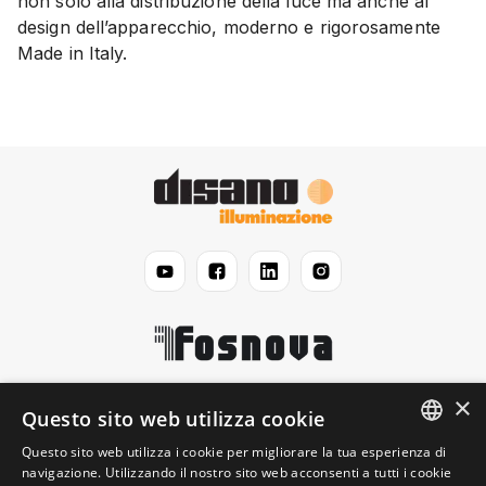
non solo alla distribuzione della luce ma anche al
design dell’apparecchio, moderno e rigorosamente
Made in Italy.
×
Disano
Questo sito web utilizza cookie
Questo sito web utilizza i cookie per migliorare la tua esperienza di
ENGLISH
navigazione. Utilizzando il nostro sito web acconsenti a tutti i cookie
Legale