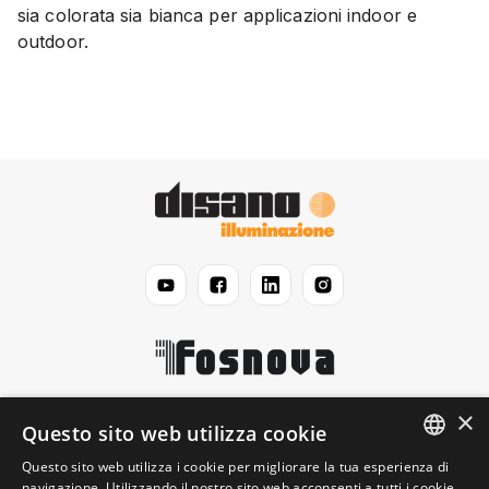
sia colorata sia bianca per applicazioni indoor e
outdoor.
×
Disano
Questo sito web utilizza cookie
Questo sito web utilizza i cookie per migliorare la tua esperienza di
ENGLISH
navigazione. Utilizzando il nostro sito web acconsenti a tutti i cookie