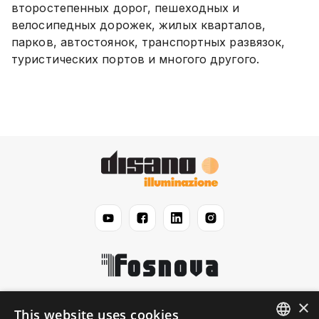
второстепенных дорог, пешеходных и
велосипедных дорожек, жилых кварталов,
парков, автостоянок, транспортных развязок,
туристических портов и многого другого.
×
Disano
This website uses cookies