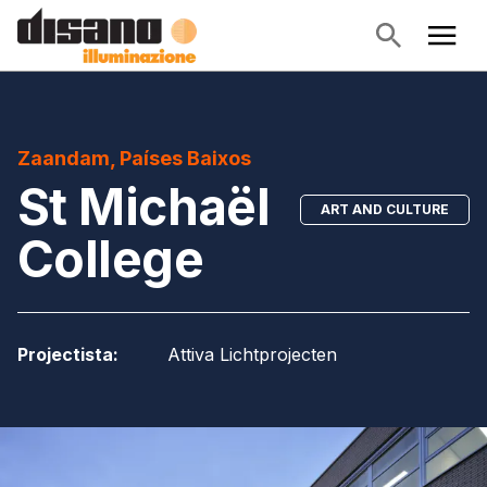
Zaandam, Países Baixos
St Michaël
ART AND CULTURE
College
Projectista
:
Attiva Lichtprojecten