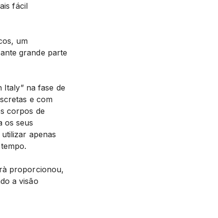
is fácil
icos, um
ante grande parte
 Italy” na fase de
iscretas e com
os corpos de
a os seus
utilizar apenas
 tempo.
erà proporcionou,
do a visão