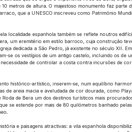
e 10 metros de altura. O majestoso monumento faz parte 
Tarraco, que a UNESCO inscreveu como Património Mund
la localidade espanhola também se reflete noutros edifíci
ra, um eremitério em estilo barroco, cuja construção teve
greja dedicada a São Pedro, já existente no século XII. Em
m-se os vestígios de um antigo castelo, incluindo os de um
necessidade de controlar a costa contra incursões de co
to histórico-artístico, inserem-se, num equilíbrio harmon
ias de areia macia e aveludada de cor dourada, como Play
de Roda de Bera um dos destinos turísticos mais procurado
l que se estende por mais de 80 quilómetros banhado pelas 
neo.
istória e paisagens atractivas: a vila espanhola disponibili