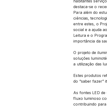
habitantes serviç
destaca-se o recen
Para além do estu
ciências, tecnolog
entre estes, o Pr
social e a ajuda 
Leitura e o Progr
importância da sa
O projeto de ilum
soluções luminoté
a utilização das 
Estes produtos re
do “saber fazer” 
As fontes LED de 
fluxo luminoso co
contribuindo para