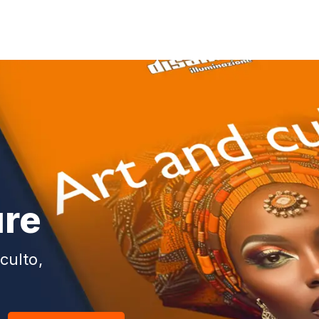
ure
culto,