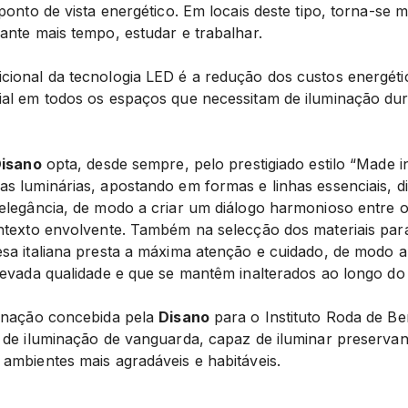
ponto de vista energético. Em locais deste tipo, torna-se ma
ante mais tempo, estudar e trabalhar.
ional da tecnologia LED é a redução dos custos energét
al em todos os espaços que necessitam de iluminação dur
isano
opta, desde sempre, pelo prestigiado estilo “Made in
s luminárias, apostando em formas e linhas essenciais, d
elegância, de modo a criar um diálogo harmonioso entre 
ntexto envolvente. Também na selecção dos materiais par
sa italiana presta a máxima atenção e cuidado, de modo a 
levada qualidade e que se mantêm inalterados ao longo do
minação concebida pela
Disano
para o Instituto Roda de B
 de iluminação de vanguarda, capaz de iluminar preservan
ambientes mais agradáveis e habitáveis.