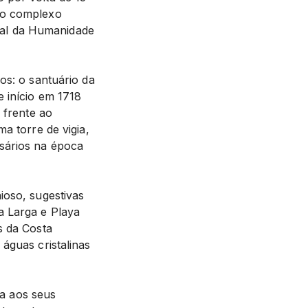
do complexo
ial da Humanidade
os: o santuário da
 início em 1718
 frente ao
a torre de vigia,
rsários na época
ioso, sugestivas
a Larga e Playa
s da Costa
águas cristalinas
za aos seus