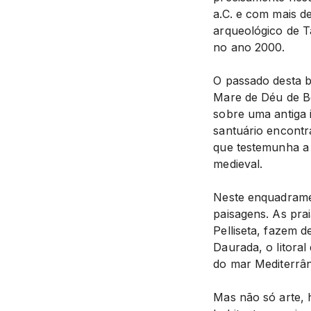
a.C. e com mais d
arqueológico de 
no ano 2000.
O passado desta be
Mare de Déu de Be
sobre uma antiga i
santuário encontra
que testemunha a 
medieval.
Neste enquadramen
paisagens. As pra
Pelliseta, fazem 
Daurada, o litora
do mar Mediterrâ
Mas não só arte, h