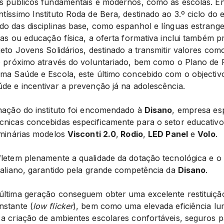
os públicos fundamentais e modernos, como as escolas. En
tíssimo Instituto Roda de Bera, destinado ao 3.º ciclo do 
do das disciplinas base, como espanhol e línguas estrange
ias ou educação física, a oferta formativa inclui também pr
ojeto Jovens Solidários, destinado a transmitir valores c
ao próximo através do voluntariado, bem como o Plano d
ama Saúde e Escola, este último concebido com o objecti
úde e incentivar a prevenção já na adolescência.
inação do instituto foi encomendado à
Disano
, empresa es
cnicas concebidas especificamente para o setor educativo.
luminárias modelos
Visconti 2.0
,
Rodio
,
LED Panel
e
Volo
.
fletem plenamente a qualidade da dotação tecnológica e o
italiano, garantido pela grande competência da
Disano
.
última geração conseguem obter uma excelente restituiçã
nstante (
low flicker
), bem como uma elevada eficiência lu
 a criação de ambientes escolares confortáveis, seguros p