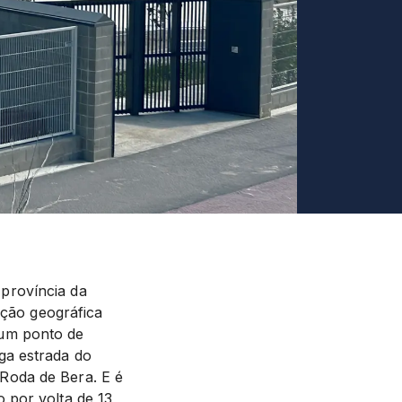
província da
ação geográfica
 um ponto de
ga estrada do
Roda de Bera. E é
 por volta de 13