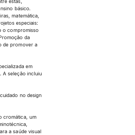
tre estas,
ensino básico.
iras, matemática,
ojetos especiais:
omo o compromisso
e Promoção da
vo de promover a
pecializada em
 A seleção incluiu
 cuidado no design
o cromática, um
minotécnica,
ara a saúde visual