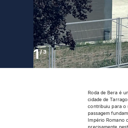
1
/
3
Roda de Bera é um
cidade de Tarragon
contribuiu para 
passagem fundamen
Império Romano co
precisamente nest