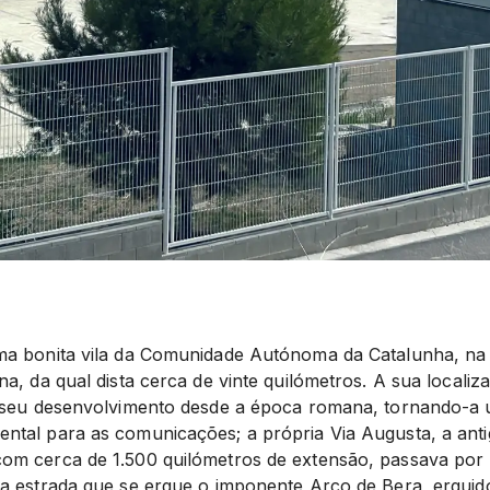
a bonita vila da Comunidade Autónoma da Catalunha, na 
a, da qual dista cerca de vinte quilómetros. A sua localiz
o seu desenvolvimento desde a época romana, tornando-a
tal para as comunicações; a própria Via Augusta, a anti
m cerca de 1.500 quilómetros de extensão, passava por 
a estrada que se ergue o imponente Arco de Bera, erguido