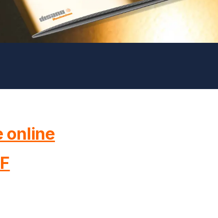
 online
DF