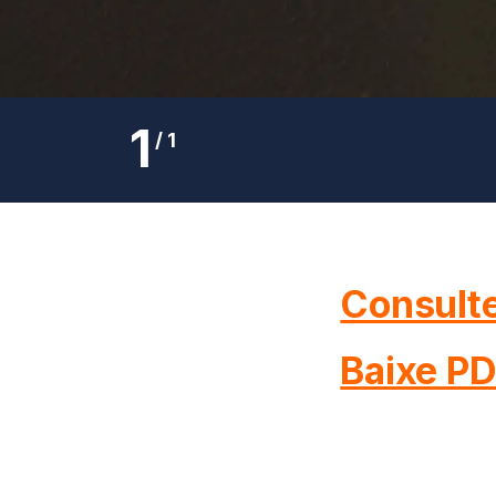
1
/
1
Consulte
Baixe P