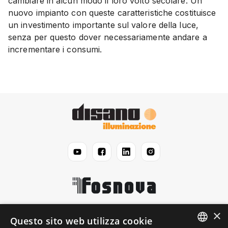
cambiare in alcun modo il loro volto secolare. Un
nuovo impianto con queste caratteristiche costituisce
un investimento importante sul valore della luce,
senza per questo dover necessariamente andare a
incrementare i consumi.
×
Disano
Questo sito web utilizza cookie