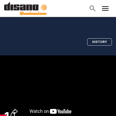
HISTORY
/
1