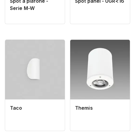
Spot a plafone -
Spot panel - UGR<16
Serie M-W
Taco
Themis